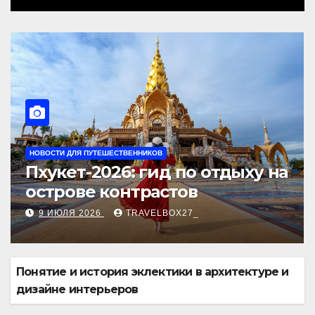
тдыху на
Операционные системы
Linux: основы архитекту
компоненты и области
25 ИЮНЯ 2026
TRAVELBOX27_
применения
Понятие и история эклектики в архитектуре и
дизайне интерьеров