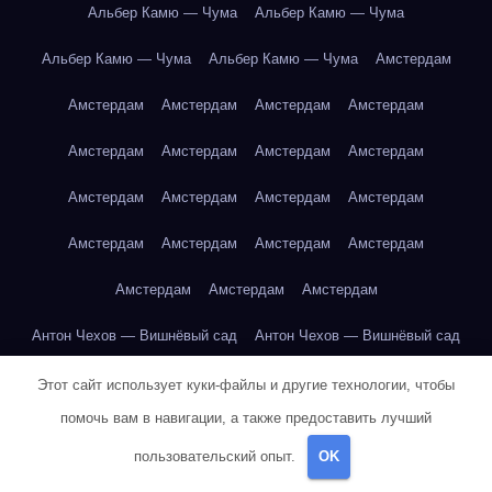
Альбер Камю — Чума
Альбер Камю — Чума
Альбер Камю — Чума
Альбер Камю — Чума
Амстердам
Амстердам
Амстердам
Амстердам
Амстердам
Амстердам
Амстердам
Амстердам
Амстердам
Амстердам
Амстердам
Амстердам
Амстердам
Амстердам
Амстердам
Амстердам
Амстердам
Амстердам
Амстердам
Амстердам
Антон Чехов — Вишнёвый сад
Антон Чехов — Вишнёвый сад
Антон Чехов — Вишнёвый сад
Антон Чехов — Вишнёвый сад
Этот сайт использует куки-файлы и другие технологии, чтобы
помочь вам в навигации, а также предоставить лучший
Антон Чехов — Вишнёвый сад
Антон Чехов — Вишнёвый сад
пользовательский опыт.
OK
Антон Чехов — Вишнёвый сад
Антон Чехов — Вишнёвый сад