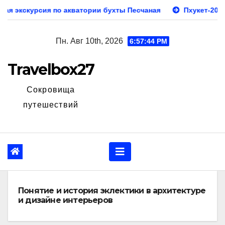
Перейти
акватории бухты Песчаная
Пхукет-2026: гид по отдыху н
к
содержанию
Пн. Авг 10th, 2026
6:57:46 PM
Travelbox27
Сокровища
путешествий
Понятие и история эклектики в архитектуре
и дизайне интерьеров