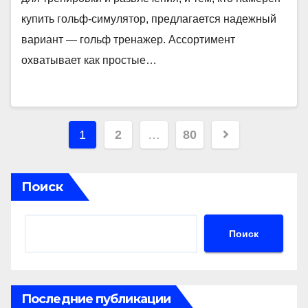
купить гольф-симулятор, предлагается надежный
вариант — гольф тренажер. Ассортимент
охватывает как простые…
Пагинация
1
2
…
80
записей
Поиск
Поиск
Последние публикации