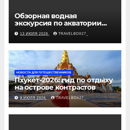
Обзорная водная
экскурсия по акватории
бухты Песчаная
13 ИЮЛЯ 2026
TRAVELBOX27_
НОВОСТИ ДЛЯ ПУТЕШЕСТВЕННИКОВ
Пхукет-2026: гид по отдыху
на острове контрастов
9 ИЮЛЯ 2026
TRAVELBOX27_