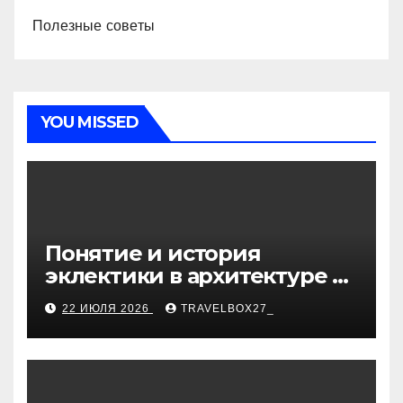
Полезные советы
YOU MISSED
Понятие и история
эклектики в архитектуре и
дизайне интерьеров
22 ИЮЛЯ 2026
TRAVELBOX27_