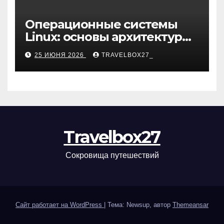
Операционные системы
Linux: основы архитектуры,
компоненты и области
25 ИЮНЯ 2026
TRAVELBOX27_
применения
Travelbox27
Сокровища путешествий
Сайт работает на WordPress
|
Тема: Newsup, автор
Themeansar