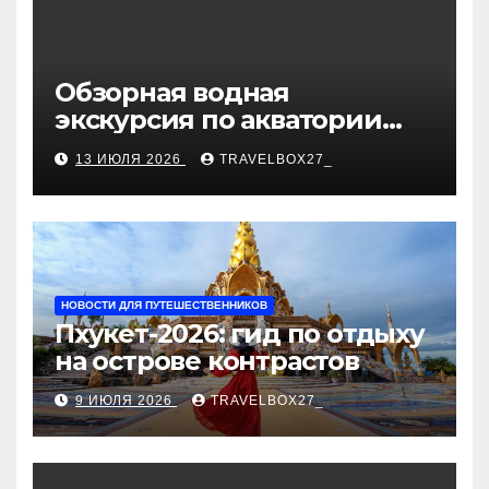
Обзорная водная
экскурсия по акватории
бухты Песчаная
13 ИЮЛЯ 2026
TRAVELBOX27_
НОВОСТИ ДЛЯ ПУТЕШЕСТВЕННИКОВ
Пхукет-2026: гид по отдыху
на острове контрастов
9 ИЮЛЯ 2026
TRAVELBOX27_