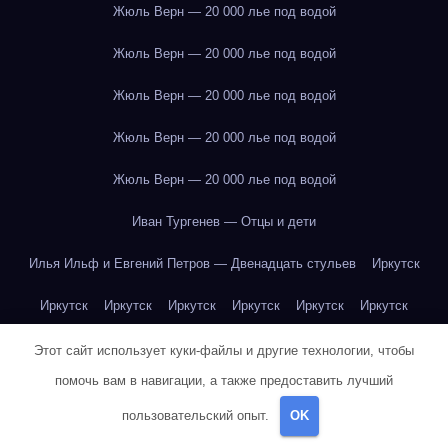
Жюль Верн — 20 000 лье под водой
Жюль Верн — 20 000 лье под водой
Жюль Верн — 20 000 лье под водой
Жюль Верн — 20 000 лье под водой
Жюль Верн — 20 000 лье под водой
Иван Тургенев — Отцы и дети
Илья Ильф и Евгений Петров — Двенадцать стульев
Иркутск
Иркутск
Иркутск
Иркутск
Иркутск
Иркутск
Иркутск
Иркутск
Иркутск
Иркутск
Иркутск
Иркутск
Иркутск
Этот сайт использует куки-файлы и другие технологии, чтобы
помочь вам в навигации, а также предоставить лучший
Иркутск
Иркутск
Иркутск
Иркутск
Иркутск
Иркутск
пользовательский опыт.
OK
Иркутск
Иркутск
Иркутск
Иркутск
Йогурт
Йогурт