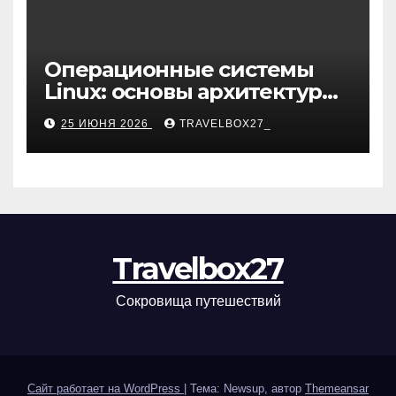
Операционные системы
Linux: основы архитектуры,
компоненты и области
25 ИЮНЯ 2026
TRAVELBOX27_
применения
Travelbox27
Сокровища путешествий
Сайт работает на WordPress
|
Тема: Newsup, автор
Themeansar