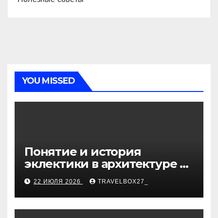
YOU MISSED
Понятие и история
эклектики в архитектуре и
дизайне интерьеров
22 ИЮЛЯ 2026
TRAVELBOX27_