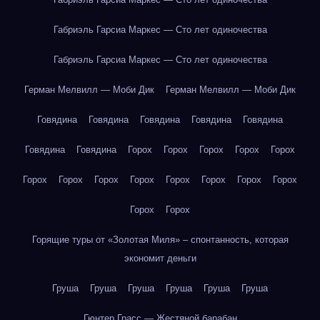
Габриэль Гарсиа Маркес — Сто лет одиночества
Габриэль Гарсиа Маркес — Сто лет одиночества
Герман Мелвилл — Моби Дик
Герман Мелвилл — Моби Дик
Говядина
Говядина
Говядина
Говядина
Говядина
Говядина
Говядина
Горох
Горох
Горох
Горох
Горох
Горох
Горох
Горох
Горох
Горох
Горох
Горох
Горох
Горох
Горох
Горящие туры от «Золотая Миля» – спонтанность, которая
экономит деньги
Груша
Груша
Груша
Груша
Груша
Груша
Гюнтер Грасс — Жестяной барабан