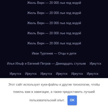
Жюль Верн — 20 000 лье под водой
Жюль Верн — 20 000 лье под водой
Жюль Верн — 20 000 лье под водой
Жюль Верн — 20 000 лье под водой
Жюль Верн — 20 000 лье под водой
Иван Тургенев — Отцы и дети
Илья Ильф и Евгений Петров — Двенадцать стульев
Иркутск
Иркутск
Иркутск
Иркутск
Иркутск
Иркутск
Иркутск
Иркутск
Иркутск
Иркутск
Иркутск
Иркутск
Иркутск
Этот сайт использует куки-файлы и другие технологии, чтобы
помочь вам в навигации, а также предоставить лучший
Иркутск
Иркутск
Иркутск
Иркутск
Иркутск
Иркутск
пользовательский опыт.
OK
Иркутск
Иркутск
Иркутск
Иркутск
Йогурт
Йогурт