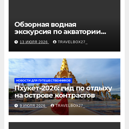
Обзорная водная
экскурсия по акватории
бухты Песчаная
13 ИЮЛЯ 2026
TRAVELBOX27_
НОВОСТИ ДЛЯ ПУТЕШЕСТВЕННИКОВ
Пхукет-2026: гид по отдыху
на острове контрастов
9 ИЮЛЯ 2026
TRAVELBOX27_