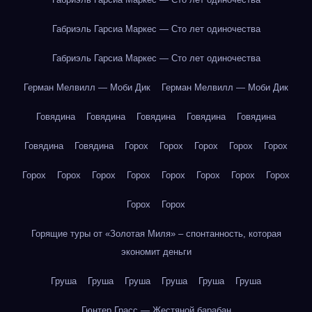
Габриэль Гарсиа Маркес — Сто лет одиночества
Габриэль Гарсиа Маркес — Сто лет одиночества
Герман Мелвилл — Моби Дик
Герман Мелвилл — Моби Дик
Говядина
Говядина
Говядина
Говядина
Говядина
Говядина
Говядина
Горох
Горох
Горох
Горох
Горох
Горох
Горох
Горох
Горох
Горох
Горох
Горох
Горох
Горох
Горох
Горящие туры от «Золотая Миля» – спонтанность, которая
экономит деньги
Груша
Груша
Груша
Груша
Груша
Груша
Гюнтер Грасс — Жестяной барабан