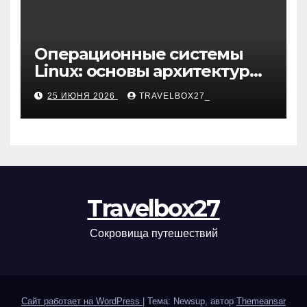
Операционные системы
Linux: основы архитектуры,
компоненты и области
25 ИЮНЯ 2026
TRAVELBOX27_
применения
Travelbox27
Сокровища путешествий
Сайт работает на WordPress
|
Тема: Newsup, автор
Themeansar