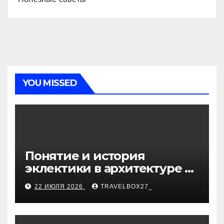
YOU MISSED
Понятие и история
эклектики в архитектуре и
дизайне интерьеров
22 ИЮЛЯ 2026
TRAVELBOX27_