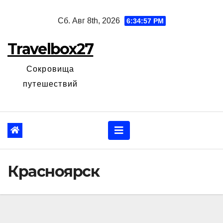
Перейти
Сб. Авг 8th, 2026
6:34:58 PM
к
содержанию
Travelbox27
Сокровища
путешествий
Красноярск