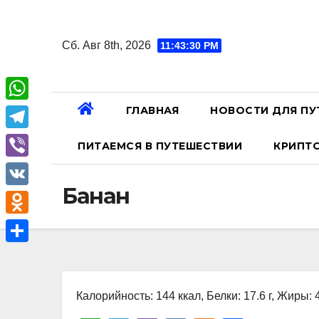
Перейти
к
Сб. Авг 8th, 2026
11:43:30 PM
содержанию
ГЛАВНАЯ
НОВОСТИ ДЛЯ ПУ
W
h
T
ПИТАЕМСЯ В ПУТЕШЕСТВИИ
КРИПТ
a
e
V
t
l
Банан
i
V
s
e
b
K
A
O
g
e
p
d
r
О
r
p
n
a
т
o
Калорийность: 144 ккал, Белки: 17.6 г, Жиры: 4
m
п
k