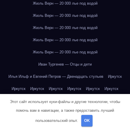
Жюль Верн — 20 000 лье под водой
Жюль Верн — 20 000 лье под водой
Жюль Верн — 20 000 лье под водой
Жюль Верн — 20 000 лье под водой
Жюль Верн — 20 000 лье под водой
Иван Тургенев — Отцы и дети
Илья Ильф и Евгений Петров — Двенадцать стульев
Иркутск
Иркутск
Иркутск
Иркутск
Иркутск
Иркутск
Иркутск
Иркутск
Иркутск
Иркутск
Иркутск
Иркутск
Иркутск
Этот сайт использует куки-файлы и другие технологии, чтобы
помочь вам в навигации, а также предоставить лучший
Иркутск
Иркутск
Иркутск
Иркутск
Иркутск
Иркутск
пользовательский опыт.
OK
Иркутск
Иркутск
Иркутск
Иркутск
Йогурт
Йогурт