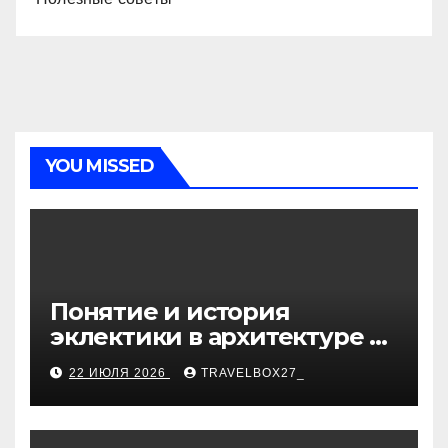
YOU MISSED
Понятие и история
эклектики в архитектуре и
дизайне интерьеров
22 ИЮЛЯ 2026
TRAVELBOX27_