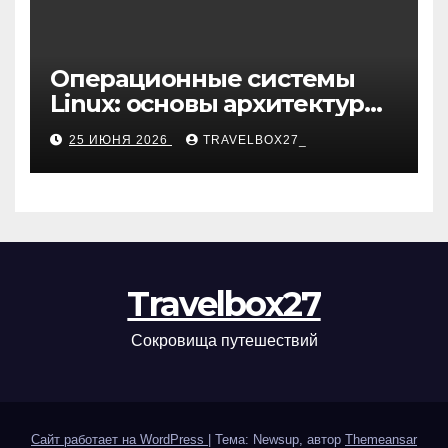
Операционные системы
Linux: основы архитектуры,
компоненты и области
25 ИЮНЯ 2026
TRAVELBOX27_
применения
Travelbox27
Сокровища путешествий
Сайт работает на WordPress
|
Тема: Newsup, автор
Themeansar