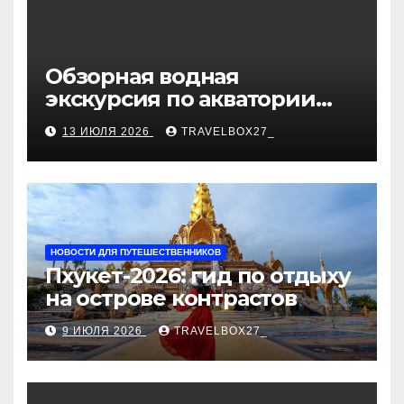
Обзорная водная
экскурсия по акватории
бухты Песчаная
13 ИЮЛЯ 2026
TRAVELBOX27_
НОВОСТИ ДЛЯ ПУТЕШЕСТВЕННИКОВ
Пхукет-2026: гид по отдыху
на острове контрастов
9 ИЮЛЯ 2026
TRAVELBOX27_