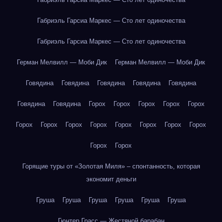
Габриэль Гарсиа Маркес — Сто лет одиночества
Габриэль Гарсиа Маркес — Сто лет одиночества
Герман Мелвилл — Моби Дик
Герман Мелвилл — Моби Дик
Говядина
Говядина
Говядина
Говядина
Говядина
Говядина
Говядина
Горох
Горох
Горох
Горох
Горох
Горох
Горох
Горох
Горох
Горох
Горох
Горох
Горох
Горох
Горох
Горящие туры от «Золотая Миля» – спонтанность, которая
экономит деньги
Груша
Груша
Груша
Груша
Груша
Груша
Гюнтер Грасс — Жестяной барабан