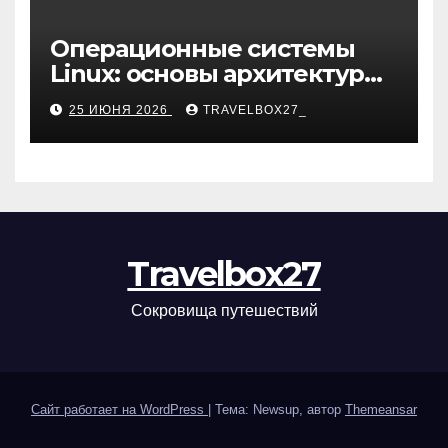
Операционные системы
Linux: основы архитектуры,
компоненты и области
25 ИЮНЯ 2026
TRAVELBOX27_
применения
Travelbox27
Сокровища путешествий
Сайт работает на WordPress
|
Тема: Newsup, автор
Themeansar