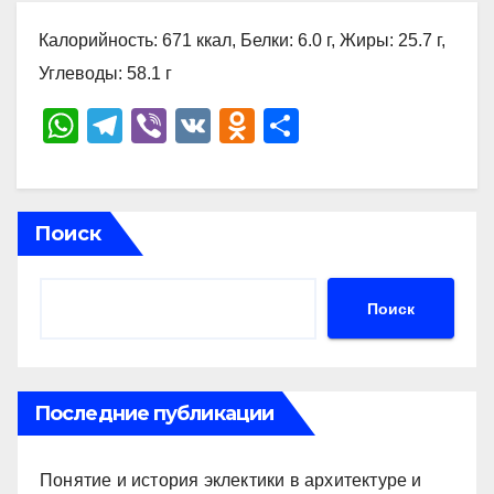
Калорийность: 671 ккал, Белки: 6.0 г, Жиры: 25.7 г,
Углеводы: 58.1 г
W
T
Vi
V
O
О
h
el
b
K
d
тп
at
e
er
n
р
s
gr
o
а
Поиск
A
a
kl
в
p
m
a
и
Поиск
p
ss
ть
ni
ki
Последние публикации
Понятие и история эклектики в архитектуре и