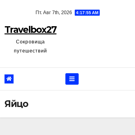
Перейти
Пт. Авг 7th, 2026
4:17:56 AM
к
содержанию
Travelbox27
Сокровища
путешествий
Яйцо