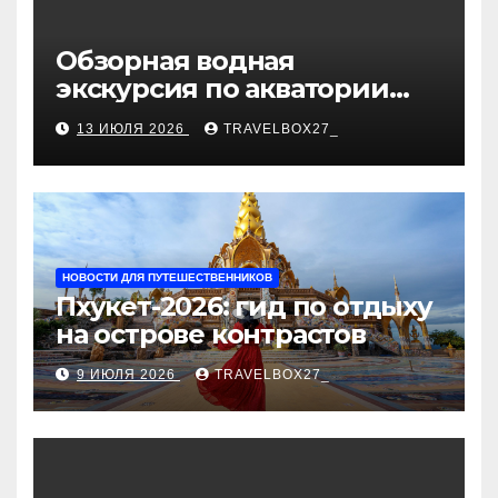
Обзорная водная
экскурсия по акватории
бухты Песчаная
13 ИЮЛЯ 2026
TRAVELBOX27_
НОВОСТИ ДЛЯ ПУТЕШЕСТВЕННИКОВ
Пхукет-2026: гид по отдыху
на острове контрастов
9 ИЮЛЯ 2026
TRAVELBOX27_