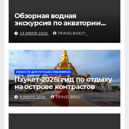
Обзорная водная
экскурсия по акватории
бухты Песчаная
13 ИЮЛЯ 2026
TRAVELBOX27_
НОВОСТИ ДЛЯ ПУТЕШЕСТВЕННИКОВ
Пхукет-2026: гид по отдыху
на острове контрастов
9 ИЮЛЯ 2026
TRAVELBOX27_