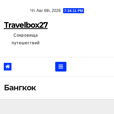
Перейти
Чт. Авг 6th, 2026
7:34:11 PM
к
содержанию
Travelbox27
Сокровища
путешествий
Бангкок