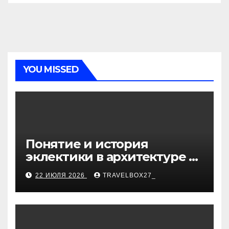
YOU MISSED
Понятие и история
эклектики в архитектуре и
дизайне интерьеров
22 ИЮЛЯ 2026
TRAVELBOX27_