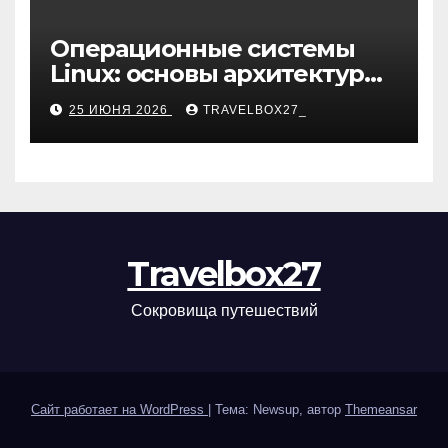
Операционные системы
Linux: основы архитектуры,
компоненты и области
25 ИЮНЯ 2026
TRAVELBOX27_
применения
Travelbox27
Сокровища путешествий
Сайт работает на WordPress
|
Тема: Newsup, автор
Themeansar