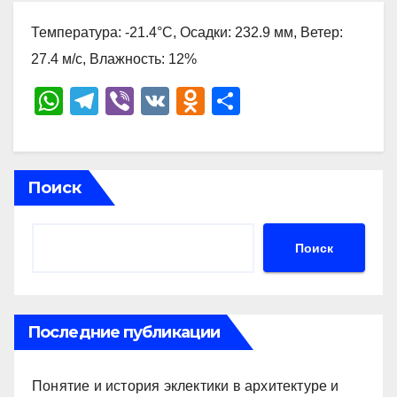
Температура: -21.4°C, Осадки: 232.9 мм, Ветер:
27.4 м/с, Влажность: 12%
W
T
Vi
V
O
О
h
el
b
K
d
тп
at
e
er
n
р
s
gr
o
а
Поиск
A
a
kl
в
p
m
a
и
Поиск
p
ss
ть
ni
ki
Последние публикации
Понятие и история эклектики в архитектуре и