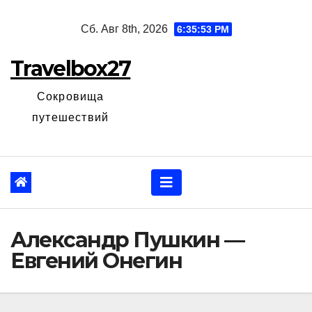
Перейти
Сб. Авг 8th, 2026
6:35:54 PM
к
содержанию
Travelbox27
Сокровища
путешествий
Александр Пушкин —
Евгений Онегин