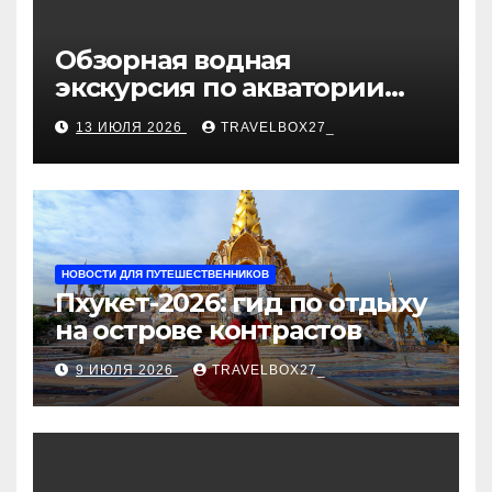
Обзорная водная
экскурсия по акватории
бухты Песчаная
13 ИЮЛЯ 2026
TRAVELBOX27_
НОВОСТИ ДЛЯ ПУТЕШЕСТВЕННИКОВ
Пхукет-2026: гид по отдыху
на острове контрастов
9 ИЮЛЯ 2026
TRAVELBOX27_