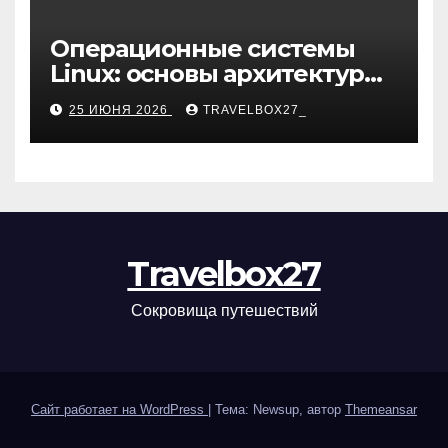
Операционные системы
Linux: основы архитектуры,
компоненты и области
25 ИЮНЯ 2026
TRAVELBOX27_
применения
Travelbox27
Сокровища путешествий
Сайт работает на WordPress
|
Тема: Newsup, автор
Themeansar