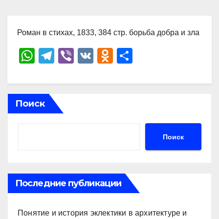
Роман в стихах, 1833, 384 стр. борьба добра и зла
W
T
Vi
V
O
О
h
el
b
K
d
тп
at
e
er
n
р
s
gr
o
а
Поиск
A
a
kl
в
p
m
a
и
Поиск
p
ss
ть
ni
ki
Последние публикации
Понятие и история эклектики в архитектуре и