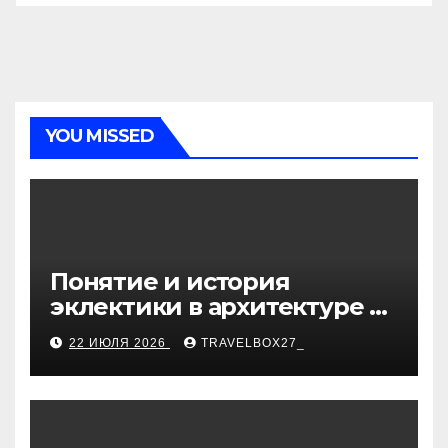
YOU MISSED
Понятие и история
эклектики в архитектуре и
дизайне интерьеров
22 ИЮЛЯ 2026
TRAVELBOX27_