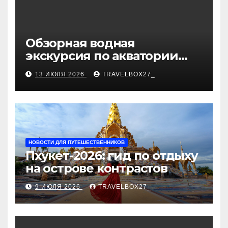
Обзорная водная
экскурсия по акватории
бухты Песчаная
13 ИЮЛЯ 2026
TRAVELBOX27_
НОВОСТИ ДЛЯ ПУТЕШЕСТВЕННИКОВ
Пхукет-2026: гид по отдыху
на острове контрастов
9 ИЮЛЯ 2026
TRAVELBOX27_