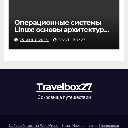
Операционные системы
Linux: основы архитектуры,
компоненты и области
25 ИЮНЯ 2026
TRAVELBOX27_
применения
Travelbox27
Сокровища путешествий
Сайт работает на WordPress
|
Тема: Newsup, автор
Themeansar