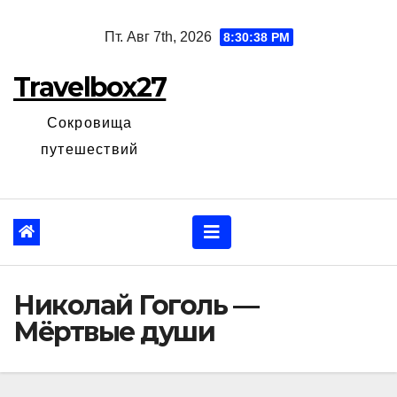
Перейти
Пт. Авг 7th, 2026
8:30:39 PM
к
содержанию
Travelbox27
Сокровища
путешествий
Николай Гоголь —
Мёртвые души