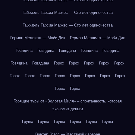
Габриэль Гарсиа Маркес — Сто лет одиночества
Габриэль Гарсиа Маркес — Сто лет одиночества
Герман Мелвилл — Моби Дик
Герман Мелвилл — Моби Дик
Говядина
Говядина
Говядина
Говядина
Говядина
Говядина
Говядина
Горох
Горох
Горох
Горох
Горох
Горох
Горох
Горох
Горох
Горох
Горох
Горох
Горох
Горох
Горох
Горящие туры от «Золотая Миля» – спонтанность, которая
экономит деньги
Груша
Груша
Груша
Груша
Груша
Груша
Гюнтер Грасс — Жестяной барабан