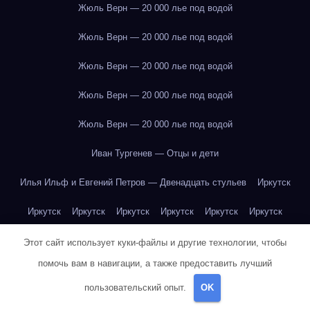
Жюль Верн — 20 000 лье под водой
Жюль Верн — 20 000 лье под водой
Жюль Верн — 20 000 лье под водой
Жюль Верн — 20 000 лье под водой
Жюль Верн — 20 000 лье под водой
Иван Тургенев — Отцы и дети
Илья Ильф и Евгений Петров — Двенадцать стульев
Иркутск
Иркутск
Иркутск
Иркутск
Иркутск
Иркутск
Иркутск
Иркутск
Иркутск
Иркутск
Иркутск
Иркутск
Иркутск
Этот сайт использует куки-файлы и другие технологии, чтобы
помочь вам в навигации, а также предоставить лучший
Иркутск
Иркутск
Иркутск
Иркутск
Иркутск
Иркутск
пользовательский опыт.
OK
Иркутск
Иркутск
Иркутск
Иркутск
Йогурт
Йогурт