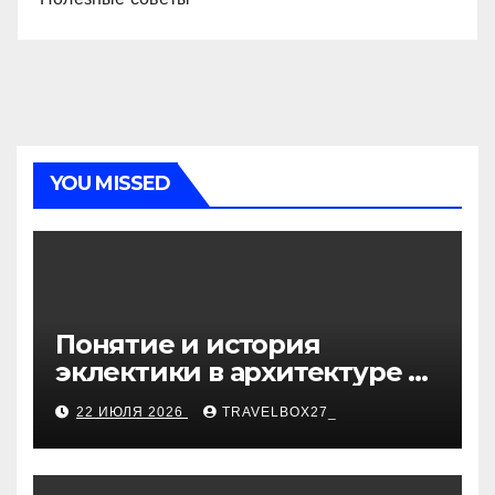
YOU MISSED
Понятие и история
эклектики в архитектуре и
дизайне интерьеров
22 ИЮЛЯ 2026
TRAVELBOX27_