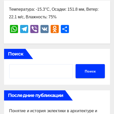
Температура: -15.3°C, Осадки: 151.8 мм, Ветер:
22.1 м/с, Влажность: 75%
W
T
Vi
V
O
О
h
el
b
K
d
тп
at
e
er
n
р
s
gr
o
а
Поиск
A
a
kl
в
p
m
a
и
Поиск
p
ss
ть
ni
ki
Последние публикации
Понятие и история эклектики в архитектуре и