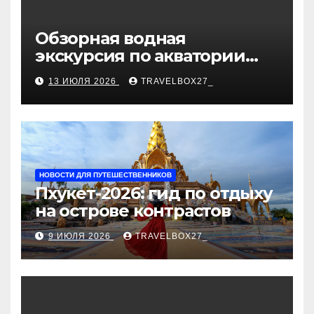
Обзорная водная
экскурсия по акватории
бухты Песчаная
13 ИЮЛЯ 2026
TRAVELBOX27_
НОВОСТИ ДЛЯ ПУТЕШЕСТВЕННИКОВ
Пхукет-2026: гид по отдыху
на острове контрастов
9 ИЮЛЯ 2026
TRAVELBOX27_