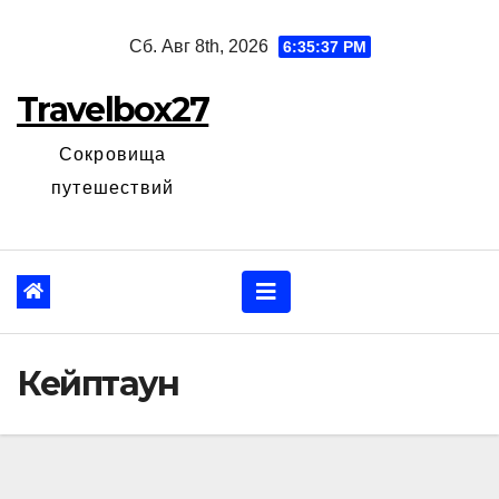
Перейти
Сб. Авг 8th, 2026
6:35:38 PM
к
содержанию
Travelbox27
Сокровища
путешествий
Кейптаун