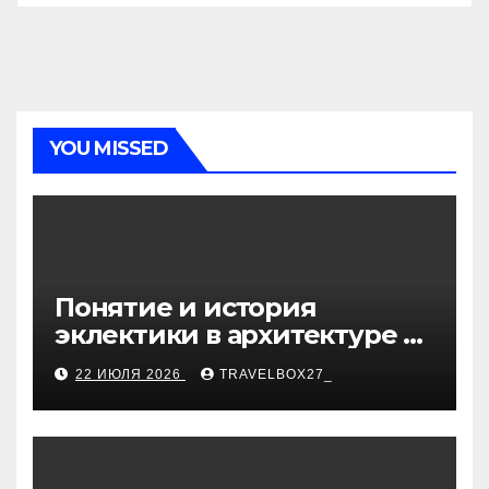
YOU MISSED
Понятие и история
эклектики в архитектуре и
дизайне интерьеров
22 ИЮЛЯ 2026
TRAVELBOX27_