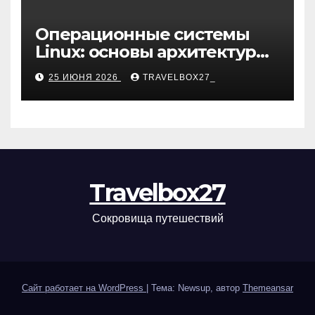
Операционные системы
Linux: основы архитектуры,
компоненты и области
25 ИЮНЯ 2026
TRAVELBOX27_
применения
Travelbox27
Сокровища путешествий
Сайт работает на WordPress
|
Тема: Newsup, автор
Themeansar