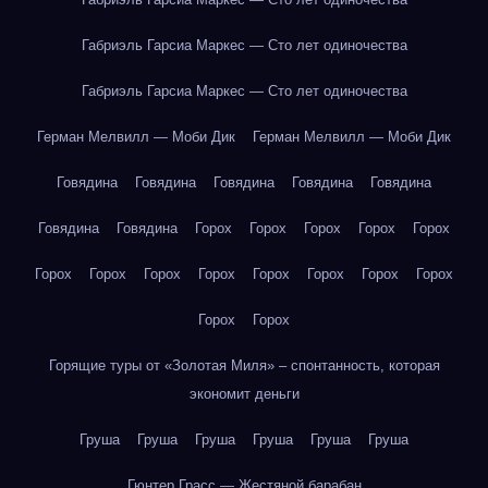
Габриэль Гарсиа Маркес — Сто лет одиночества
Габриэль Гарсиа Маркес — Сто лет одиночества
Герман Мелвилл — Моби Дик
Герман Мелвилл — Моби Дик
Говядина
Говядина
Говядина
Говядина
Говядина
Говядина
Говядина
Горох
Горох
Горох
Горох
Горох
Горох
Горох
Горох
Горох
Горох
Горох
Горох
Горох
Горох
Горох
Горящие туры от «Золотая Миля» – спонтанность, которая
экономит деньги
Груша
Груша
Груша
Груша
Груша
Груша
Гюнтер Грасс — Жестяной барабан