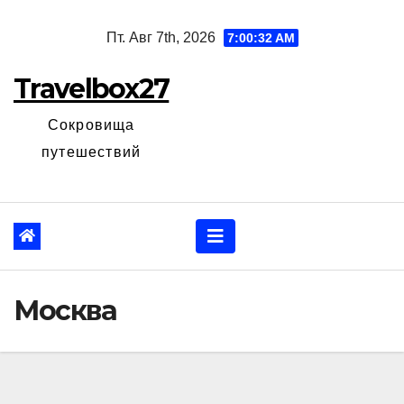
Перейти
Пт. Авг 7th, 2026
7:00:33 AM
к
содержанию
Travelbox27
Сокровища
путешествий
Москва