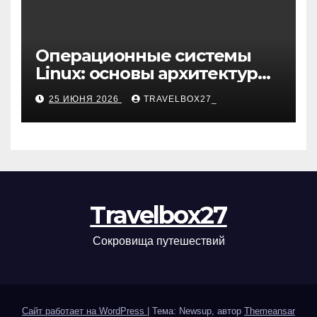
Операционные системы
Linux: основы архитектуры,
компоненты и области
25 ИЮНЯ 2026
TRAVELBOX27_
применения
Travelbox27
Сокровища путешествий
Сайт работает на WordPress
|
Тема: Newsup, автор
Themeansar