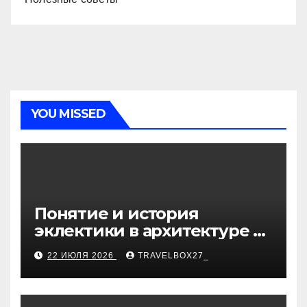
YOU MISSED
Понятие и история
эклектики в архитектуре и
дизайне интерьеров
22 ИЮЛЯ 2026
TRAVELBOX27_