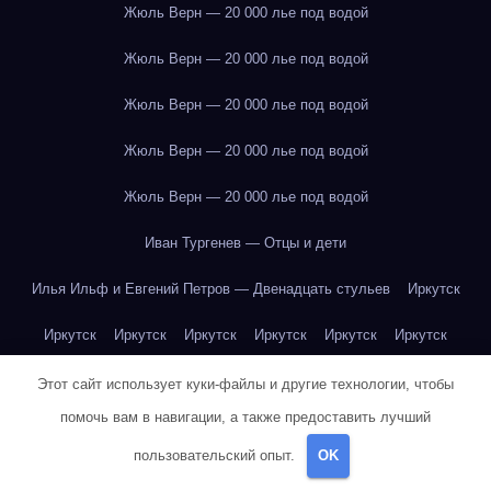
Жюль Верн — 20 000 лье под водой
Жюль Верн — 20 000 лье под водой
Жюль Верн — 20 000 лье под водой
Жюль Верн — 20 000 лье под водой
Жюль Верн — 20 000 лье под водой
Иван Тургенев — Отцы и дети
Илья Ильф и Евгений Петров — Двенадцать стульев
Иркутск
Иркутск
Иркутск
Иркутск
Иркутск
Иркутск
Иркутск
Иркутск
Иркутск
Иркутск
Иркутск
Иркутск
Иркутск
Этот сайт использует куки-файлы и другие технологии, чтобы
помочь вам в навигации, а также предоставить лучший
Иркутск
Иркутск
Иркутск
Иркутск
Иркутск
Иркутск
пользовательский опыт.
OK
Иркутск
Иркутск
Иркутск
Иркутск
Йогурт
Йогурт