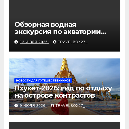
Обзорная водная
экскурсия по акватории
бухты Песчаная
13 ИЮЛЯ 2026
TRAVELBOX27_
НОВОСТИ ДЛЯ ПУТЕШЕСТВЕННИКОВ
Пхукет-2026: гид по отдыху
на острове контрастов
9 ИЮЛЯ 2026
TRAVELBOX27_