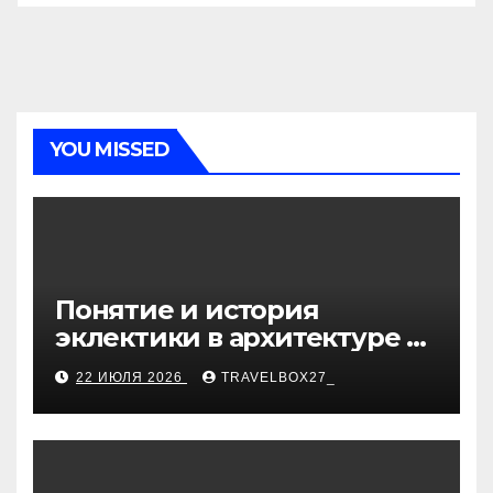
YOU MISSED
Понятие и история
эклектики в архитектуре и
дизайне интерьеров
22 ИЮЛЯ 2026
TRAVELBOX27_