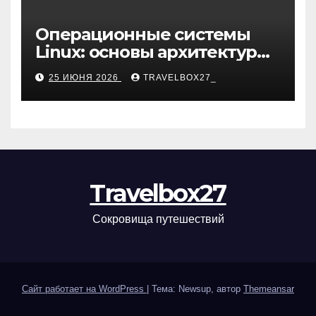
Операционные системы
Linux: основы архитектуры,
компоненты и области
25 ИЮНЯ 2026
TRAVELBOX27_
применения
Travelbox27
Сокровища путешествий
Сайт работает на WordPress
|
Тема: Newsup, автор
Themeansar