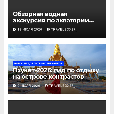
Обзорная водная
экскурсия по акватории
бухты Песчаная
13 ИЮЛЯ 2026
TRAVELBOX27_
НОВОСТИ ДЛЯ ПУТЕШЕСТВЕННИКОВ
Пхукет-2026: гид по отдыху
на острове контрастов
9 ИЮЛЯ 2026
TRAVELBOX27_