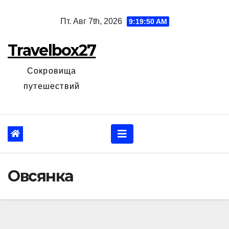
Перейти
Пт. Авг 7th, 2026
9:19:51 AM
к
содержанию
Travelbox27
Сокровища
путешествий
Овсянка