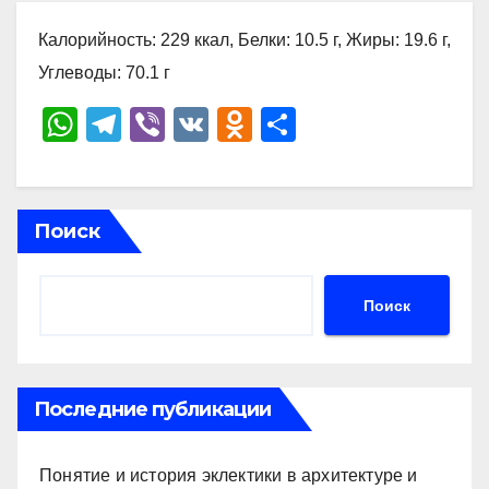
Калорийность: 229 ккал, Белки: 10.5 г, Жиры: 19.6 г,
Углеводы: 70.1 г
W
T
Vi
V
O
О
h
el
b
K
d
тп
at
e
er
n
р
s
gr
o
а
Поиск
A
a
kl
в
p
m
a
и
Поиск
p
ss
ть
ni
ki
Последние публикации
Понятие и история эклектики в архитектуре и