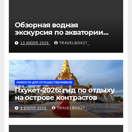
Обзорная водная
экскурсия по акватории
бухты Песчаная
13 ИЮЛЯ 2026
TRAVELBOX27_
НОВОСТИ ДЛЯ ПУТЕШЕСТВЕННИКОВ
Пхукет-2026: гид по отдыху
на острове контрастов
9 ИЮЛЯ 2026
TRAVELBOX27_