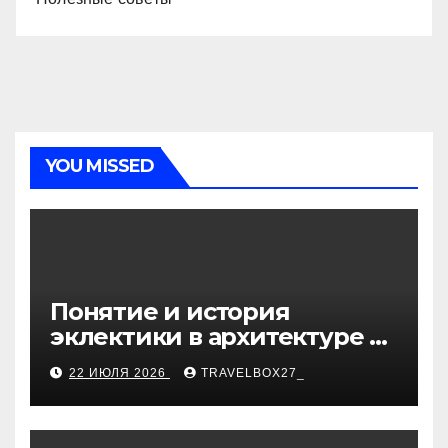
YOU MISSED
Понятие и история
эклектики в архитектуре и
дизайне интерьеров
22 ИЮЛЯ 2026
TRAVELBOX27_