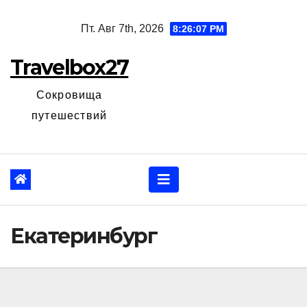
Перейти
Пт. Авг 7th, 2026
8:26:08 PM
к
содержанию
Travelbox27
Сокровища
путешествий
Екатеринбург