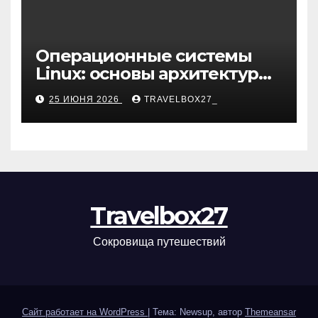
Операционные системы
Linux: основы архитектуры,
компоненты и области
25 ИЮНЯ 2026
TRAVELBOX27_
применения
Travelbox27
Сокровища путешествий
Сайт работает на WordPress
|
Тема: Newsup, автор
Themeansar