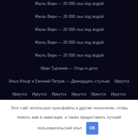
Жюль Верн — 20 000 лье под водой
Жюль Верн — 20 000 лье под водой
Жюль Верн — 20 000 лье под водой
Жюль Верн — 20 000 лье под водой
Жюль Верн — 20 000 лье под водой
Иван Тургенев — Отцы и дети
Илья Ильф и Евгений Петров — Двенадцать стульев
Иркутск
Иркутск
Иркутск
Иркутск
Иркутск
Иркутск
Иркутск
Иркутск
Иркутск
Иркутск
Иркутск
Иркутск
Иркутск
Этот сайт использует куки-файлы и другие технологии, чтобы
помочь вам в навигации, а также предоставить лучший
Иркутск
Иркутск
Иркутск
Иркутск
Иркутск
Иркутск
пользовательский опыт.
OK
Иркутск
Иркутск
Иркутск
Иркутск
Йогурт
Йогурт