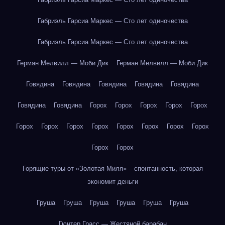
Габриэль Гарсиа Маркес — Сто лет одиночества
Габриэль Гарсиа Маркес — Сто лет одиночества
Герман Мелвилл — Моби Дик
Герман Мелвилл — Моби Дик
Говядина
Говядина
Говядина
Говядина
Говядина
Говядина
Говядина
Горох
Горох
Горох
Горох
Горох
Горох
Горох
Горох
Горох
Горох
Горох
Горох
Горох
Горох
Горох
Горящие туры от «Золотая Миля» – спонтанность, которая
экономит деньги
Груша
Груша
Груша
Груша
Груша
Груша
Гюнтер Грасс — Жестяной барабан