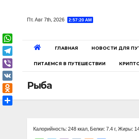
Перейти
к
Пт. Авг 7th, 2026
2:57:21 AM
содержанию
ГЛАВНАЯ
НОВОСТИ ДЛЯ ПУ
W
h
T
ПИТАЕМСЯ В ПУТЕШЕСТВИИ
КРИПТ
a
e
V
t
l
Рыба
i
V
s
e
b
K
A
O
g
e
p
d
r
О
r
p
n
a
т
o
Калорийность: 248 ккал, Белки: 7.4 г, Жиры: 14
m
п
k