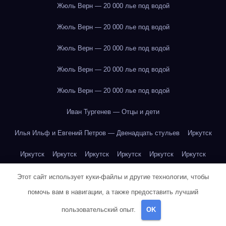
Жюль Верн — 20 000 лье под водой
Жюль Верн — 20 000 лье под водой
Жюль Верн — 20 000 лье под водой
Жюль Верн — 20 000 лье под водой
Жюль Верн — 20 000 лье под водой
Иван Тургенев — Отцы и дети
Илья Ильф и Евгений Петров — Двенадцать стульев
Иркутск
Иркутск
Иркутск
Иркутск
Иркутск
Иркутск
Иркутск
Иркутск
Иркутск
Иркутск
Иркутск
Иркутск
Иркутск
Этот сайт использует куки-файлы и другие технологии, чтобы
помочь вам в навигации, а также предоставить лучший
Иркутск
Иркутск
Иркутск
Иркутск
Иркутск
Иркутск
пользовательский опыт.
OK
Иркутск
Иркутск
Иркутск
Иркутск
Йогурт
Йогурт