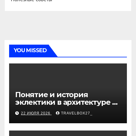
YOU MISSED
Понятие и история
эклектики в архитектуре и
дизайне интерьеров
22 ИЮЛЯ 2026
TRAVELBOX27_