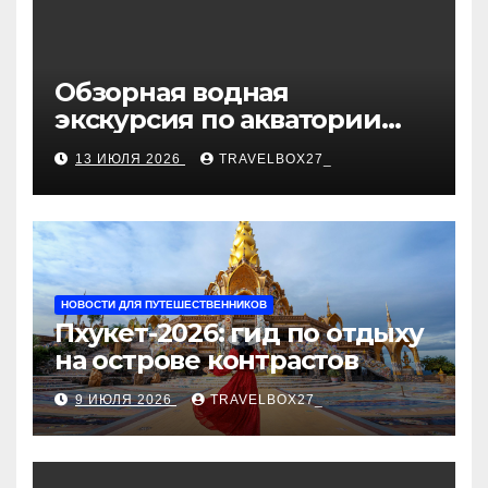
Обзорная водная
экскурсия по акватории
бухты Песчаная
13 ИЮЛЯ 2026
TRAVELBOX27_
НОВОСТИ ДЛЯ ПУТЕШЕСТВЕННИКОВ
Пхукет-2026: гид по отдыху
на острове контрастов
9 ИЮЛЯ 2026
TRAVELBOX27_