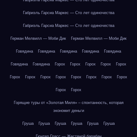
Габриэль Гарсиа Маркес — Сто лет одиночества
Габриэль Гарсиа Маркес — Сто лет одиночества
Герман Мелвилл — Моби Дик
Герман Мелвилл — Моби Дик
Говядина
Говядина
Говядина
Говядина
Говядина
Говядина
Говядина
Горох
Горох
Горох
Горох
Горох
Горох
Горох
Горох
Горох
Горох
Горох
Горох
Горох
Горох
Горох
Горящие туры от «Золотая Миля» – спонтанность, которая
экономит деньги
Груша
Груша
Груша
Груша
Груша
Груша
Гюнтер Грасс — Жестяной барабан