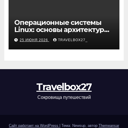
Операционные системы
Linux: основы архитектуры,
компоненты и области
25 ИЮНЯ 2026
TRAVELBOX27_
применения
Travelbox27
Сокровища путешествий
Сайт работает на WordPress
|
Тема: Newsup, автор
Themeansar