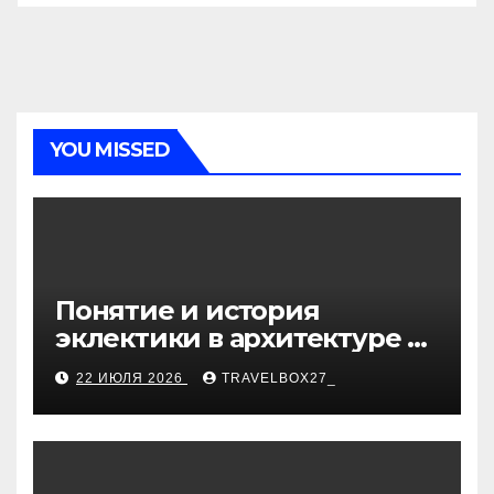
YOU MISSED
Понятие и история
эклектики в архитектуре и
дизайне интерьеров
22 ИЮЛЯ 2026
TRAVELBOX27_