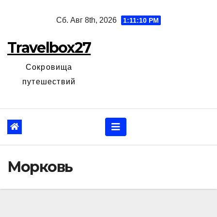
Перейти
Сб. Авг 8th, 2026
1:11:11 PM
к
содержанию
Travelbox27
Сокровища
путешествий
Морковь