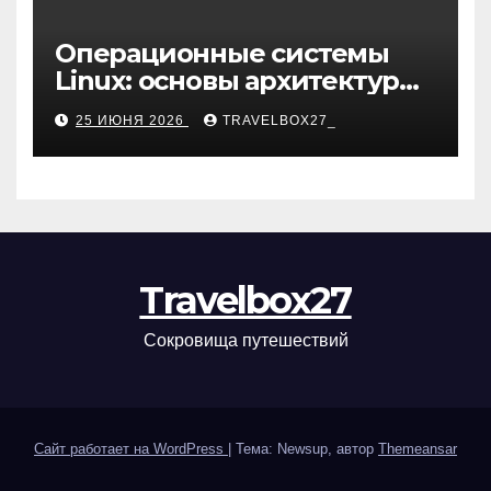
Операционные системы
Linux: основы архитектуры,
компоненты и области
25 ИЮНЯ 2026
TRAVELBOX27_
применения
Travelbox27
Сокровища путешествий
Сайт работает на WordPress
|
Тема: Newsup, автор
Themeansar