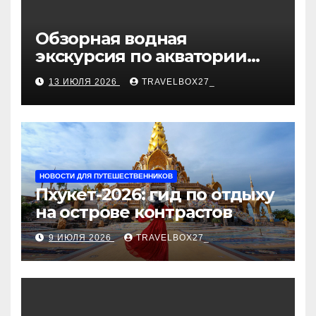
Обзорная водная
экскурсия по акватории
бухты Песчаная
13 ИЮЛЯ 2026
TRAVELBOX27_
НОВОСТИ ДЛЯ ПУТЕШЕСТВЕННИКОВ
Пхукет-2026: гид по отдыху
на острове контрастов
9 ИЮЛЯ 2026
TRAVELBOX27_