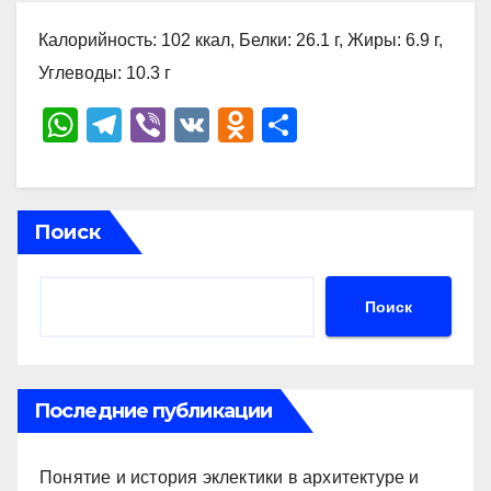
Калорийность: 102 ккал, Белки: 26.1 г, Жиры: 6.9 г,
Углеводы: 10.3 г
W
T
Vi
V
O
О
h
el
b
K
d
тп
at
e
er
n
р
s
gr
o
а
Поиск
A
a
kl
в
p
m
a
и
Поиск
p
ss
ть
ni
ki
Последние публикации
Понятие и история эклектики в архитектуре и