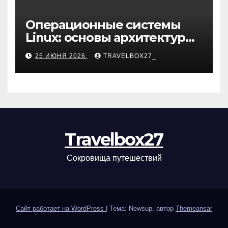
Операционные системы
Linux: основы архитектуры,
компоненты и области
25 ИЮНЯ 2026
TRAVELBOX27_
применения
Travelbox27
Сокровища путешествий
Сайт работает на WordPress
|
Тема: Newsup, автор
Themeansar