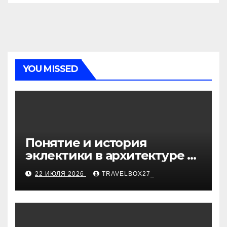
YOU MISSED
Понятие и история
эклектики в архитектуре и
дизайне интерьеров
22 ИЮЛЯ 2026
TRAVELBOX27_