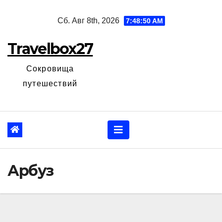
Перейти
Сб. Авг 8th, 2026
7:48:51 AM
к
содержанию
Travelbox27
Сокровища
путешествий
Арбуз