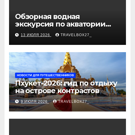
Обзорная водная
экскурсия по акватории
бухты Песчаная
13 ИЮЛЯ 2026
TRAVELBOX27_
НОВОСТИ ДЛЯ ПУТЕШЕСТВЕННИКОВ
Пхукет-2026: гид по отдыху
на острове контрастов
9 ИЮЛЯ 2026
TRAVELBOX27_