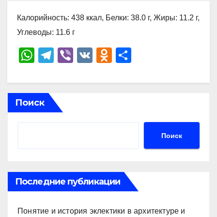
Калорийность: 438 ккал, Белки: 38.0 г, Жиры: 11.2 г,
Углеводы: 11.6 г
W
T
Vi
V
O
О
h
el
b
K
d
тп
at
e
er
n
р
s
gr
o
а
Поиск
A
a
kl
в
p
m
a
и
Поиск
p
ss
ть
ni
ki
Последние публикации
Понятие и история эклектики в архитектуре и