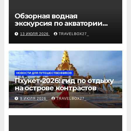
Обзорная водная
экскурсия по акватории
бухты Песчаная
13 ИЮЛЯ 2026
TRAVELBOX27_
НОВОСТИ ДЛЯ ПУТЕШЕСТВЕННИКОВ
Пхукет-2026: гид по отдыху
на острове контрастов
9 ИЮЛЯ 2026
TRAVELBOX27_