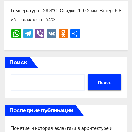
Температура: -28.3°C, Осадки: 110.2 мм, Ветер: 6.8
м/с, Влажность: 54%
W
T
Vi
V
O
О
h
el
b
K
d
тп
at
e
er
n
р
s
gr
o
а
Поиск
A
a
kl
в
p
m
a
и
Поиск
p
ss
ть
ni
ki
Последние публикации
Понятие и история эклектики в архитектуре и