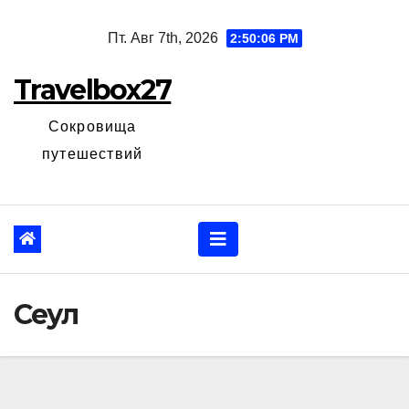
Перейти
Пт. Авг 7th, 2026
2:50:07 PM
к
содержанию
Travelbox27
Сокровища
путешествий
Сеул