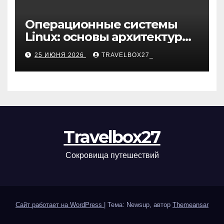
Операционные системы
Linux: основы архитектуры,
компоненты и области
25 ИЮНЯ 2026
TRAVELBOX27_
применения
Travelbox27
Сокровища путешествий
Сайт работает на WordPress
|
Тема: Newsup, автор
Themeansar