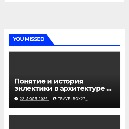
YOU MISSED
Понятие и история
эклектики в архитектуре и
дизайне интерьеров
22 ИЮЛЯ 2026
TRAVELBOX27_