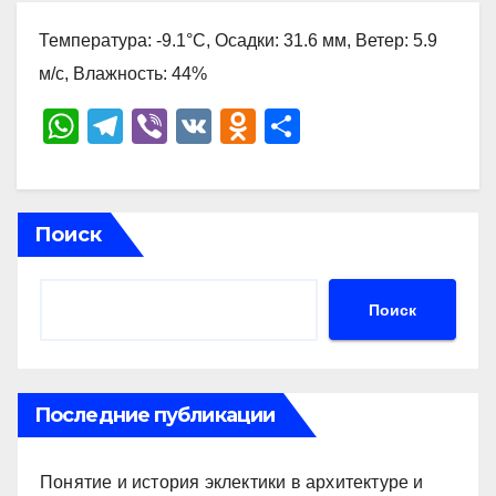
Температура: -9.1°C, Осадки: 31.6 мм, Ветер: 5.9
м/с, Влажность: 44%
W
T
Vi
V
O
О
h
el
b
K
d
тп
at
e
er
n
р
s
gr
o
а
Поиск
A
a
kl
в
p
m
a
и
Поиск
p
ss
ть
ni
ki
Последние публикации
Понятие и история эклектики в архитектуре и