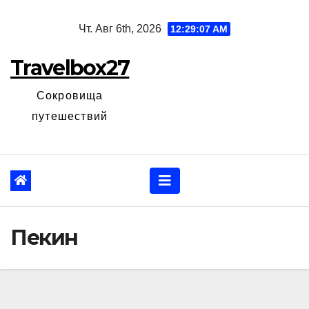
Перейти
Чт. Авг 6th, 2026
12:29:08 AM
к
содержанию
Travelbox27
Сокровища
путешествий
Пекин