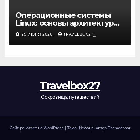
Операционные системы
Linux: основы архитектуры,
компоненты и области
25 ИЮНЯ 2026
TRAVELBOX27_
применения
Travelbox27
Сокровища путешествий
Сайт работает на WordPress
|
Тема: Newsup, автор
Themeansar