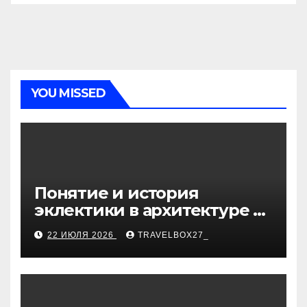
YOU MISSED
Понятие и история
эклектики в архитектуре и
дизайне интерьеров
22 ИЮЛЯ 2026
TRAVELBOX27_