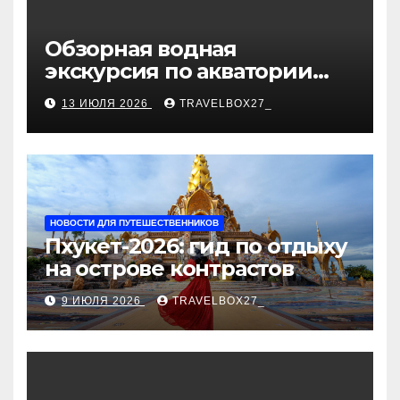
Обзорная водная
экскурсия по акватории
бухты Песчаная
13 ИЮЛЯ 2026
TRAVELBOX27_
НОВОСТИ ДЛЯ ПУТЕШЕСТВЕННИКОВ
Пхукет-2026: гид по отдыху
на острове контрастов
9 ИЮЛЯ 2026
TRAVELBOX27_