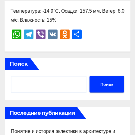
Температура: -14.9°C, Осадки: 157.5 мм, Ветер: 8.0
м/с, Влажность: 15%
W
T
Vi
V
O
О
h
el
b
K
d
тп
at
e
er
n
р
s
gr
o
а
Поиск
A
a
kl
в
p
m
a
и
Поиск
p
ss
ть
ni
ki
Последние публикации
Понятие и история эклектики в архитектуре и