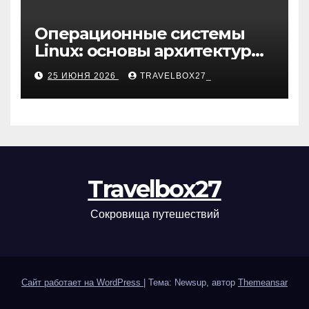
Операционные системы
Linux: основы архитектуры,
компоненты и области
25 ИЮНЯ 2026
TRAVELBOX27_
применения
Travelbox27
Сокровища путешествий
Сайт работает на WordPress
|
Тема: Newsup, автор
Themeansar