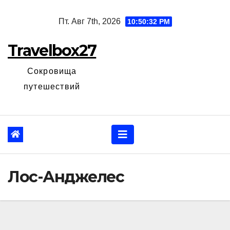
Перейти
Пт. Авг 7th, 2026
10:50:33 PM
к
содержанию
Travelbox27
Сокровища
путешествий
Лос-Анджелес