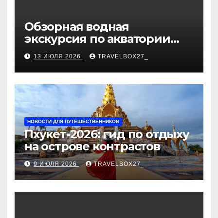
Обзорная водная
экскурсия по акватории
бухты Песчаная
13 ИЮЛЯ 2026
TRAVELBOX27_
НОВОСТИ ДЛЯ ПУТЕШЕСТВЕННИКОВ
Пхукет-2026: гид по отдыху
на острове контрастов
9 ИЮЛЯ 2026
TRAVELBOX27_