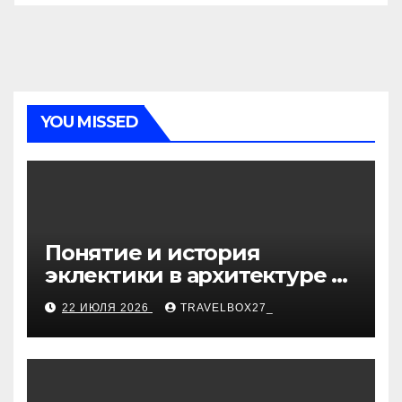
YOU MISSED
Понятие и история
эклектики в архитектуре и
дизайне интерьеров
22 ИЮЛЯ 2026
TRAVELBOX27_