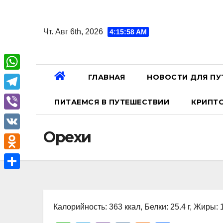
Перейти
к
Чт. Авг 6th, 2026
4:15:59 AM
содержанию
ГЛАВНАЯ
НОВОСТИ ДЛЯ ПУ
W
h
T
ПИТАЕМСЯ В ПУТЕШЕСТВИИ
КРИПТ
a
e
V
t
l
Орехи
i
V
s
e
b
K
A
O
g
e
p
d
r
О
r
p
n
a
т
o
Калорийность: 363 ккал, Белки: 25.4 г, Жиры: 1
m
п
k