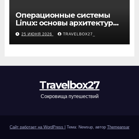
Операционные системы
Linux: основы архитектуры,
компоненты и области
25 ИЮНЯ 2026
TRAVELBOX27_
применения
Travelbox27
Сокровища путешествий
Сайт работает на WordPress
|
Тема: Newsup, автор
Themeansar