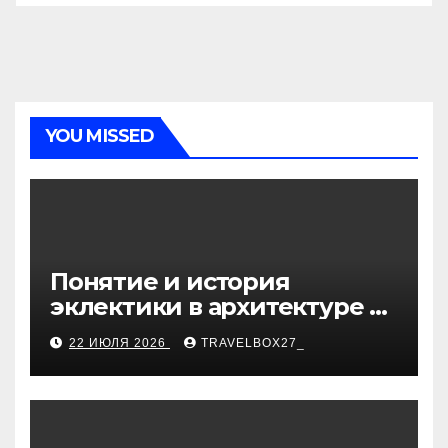
YOU MISSED
Понятие и история
эклектики в архитектуре и
дизайне интерьеров
22 ИЮЛЯ 2026
TRAVELBOX27_