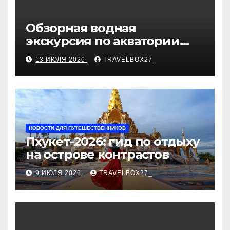
Обзорная водная
экскурсия по акватории
бухты Песчаная
13 ИЮЛЯ 2026
TRAVELBOX27_
НОВОСТИ ДЛЯ ПУТЕШЕСТВЕННИКОВ
Пхукет-2026: гид по отдыху
на острове контрастов
9 ИЮЛЯ 2026
TRAVELBOX27_