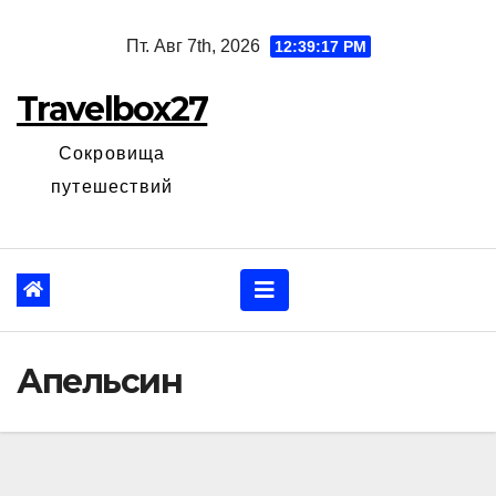
Перейти
Пт. Авг 7th, 2026
12:39:18 PM
к
содержанию
Travelbox27
Сокровища
путешествий
Апельсин