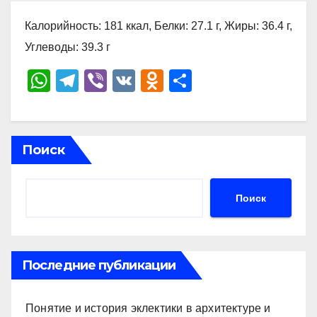
Калорийность: 181 ккал, Белки: 27.1 г, Жиры: 36.4 г,
Углеводы: 39.3 г
W
T
Vi
V
O
О
h
el
b
K
d
тп
at
e
er
n
р
s
gr
o
а
Поиск
A
a
kl
в
p
m
a
и
Поиск
p
ss
ть
ni
ki
Последние публикации
Понятие и история эклектики в архитектуре и