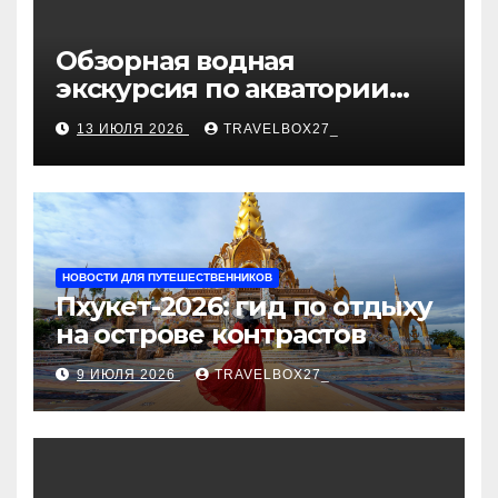
Обзорная водная
экскурсия по акватории
бухты Песчаная
13 ИЮЛЯ 2026
TRAVELBOX27_
НОВОСТИ ДЛЯ ПУТЕШЕСТВЕННИКОВ
Пхукет-2026: гид по отдыху
на острове контрастов
9 ИЮЛЯ 2026
TRAVELBOX27_