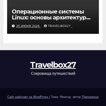
Операционные системы
Linux: основы архитектуры,
компоненты и области
25 ИЮНЯ 2026
TRAVELBOX27_
применения
Travelbox27
Сокровища путешествий
Сайт работает на WordPress
|
Тема: Newsup, автор
Themeansar