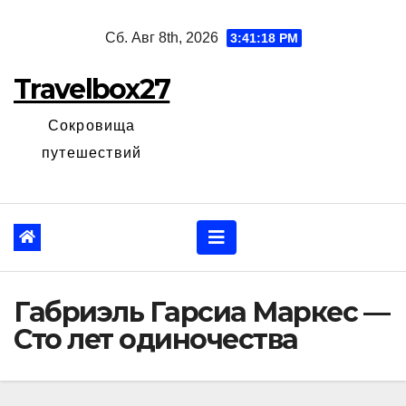
Перейти
Сб. Авг 8th, 2026
3:41:19 PM
к
содержанию
Travelbox27
Сокровища
путешествий
Габриэль Гарсиа Маркес —
Сто лет одиночества