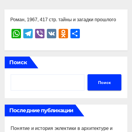
Роман, 1967, 417 стр. тайны и загадки прошлого
W
T
Vi
V
O
О
h
el
b
K
d
тп
at
e
er
n
р
s
gr
o
а
Поиск
A
a
kl
в
p
m
a
и
Поиск
p
ss
ть
ni
ki
Последние публикации
Понятие и история эклектики в архитектуре и