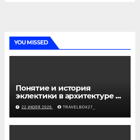
YOU MISSED
Понятие и история
эклектики в архитектуре и
дизайне интерьеров
22 ИЮЛЯ 2026
TRAVELBOX27_