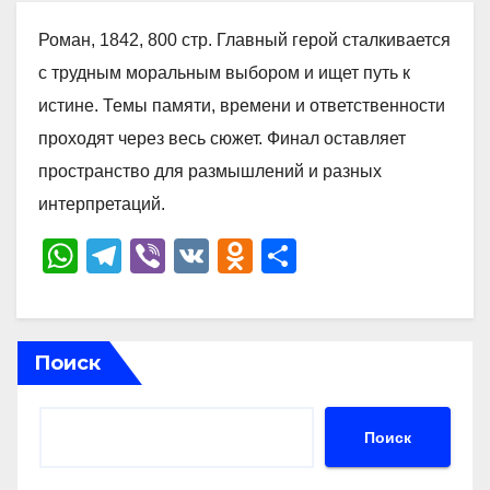
Роман, 1842, 800 стр. Главный герой сталкивается
с трудным моральным выбором и ищет путь к
истине. Темы памяти, времени и ответственности
проходят через весь сюжет. Финал оставляет
пространство для размышлений и разных
интерпретаций.
W
T
Vi
V
O
О
h
el
b
K
d
тп
at
e
er
n
р
s
gr
o
а
Поиск
A
a
kl
в
p
m
a
и
Поиск
p
ss
ть