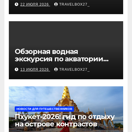
дизайне интерьеров
22 ИЮЛЯ 2026
TRAVELBOX27_
Обзорная водная
экскурсия по акватории
бухты Песчаная
13 ИЮЛЯ 2026
TRAVELBOX27_
НОВОСТИ ДЛЯ ПУТЕШЕСТВЕННИКОВ
Пхукет-2026: гид по отдыху
на острове контрастов