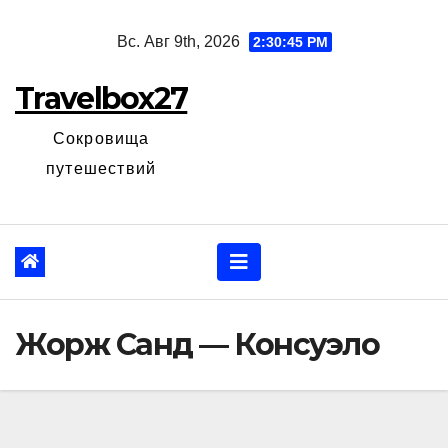
Перейти
Вс. Авг 9th, 2026
2:30:46 PM
к
содержанию
Travelbox27
Сокровища
путешествий
Жорж Санд — Консуэло