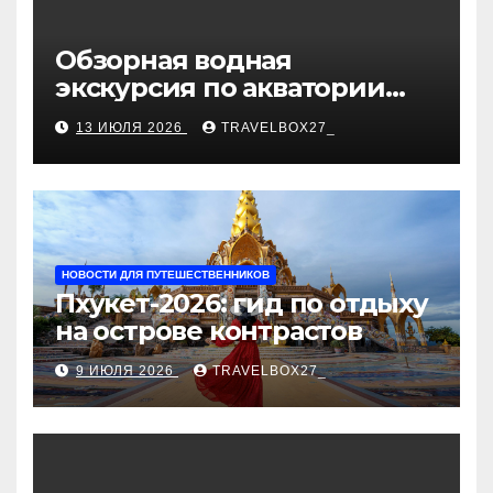
Обзорная водная
экскурсия по акватории
бухты Песчаная
13 ИЮЛЯ 2026
TRAVELBOX27_
НОВОСТИ ДЛЯ ПУТЕШЕСТВЕННИКОВ
Пхукет-2026: гид по отдыху
на острове контрастов
9 ИЮЛЯ 2026
TRAVELBOX27_