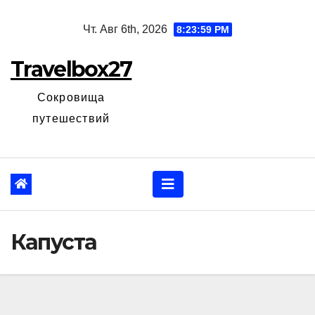
Перейти
Чт. Авг 6th, 2026
8:24:00 PM
к
содержанию
Travelbox27
Сокровища
путешествий
Капуста