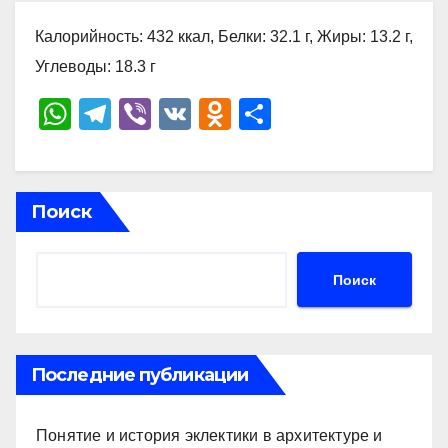
Калорийность: 432 ккал, Белки: 32.1 г, Жиры: 13.2 г,
Углеводы: 18.3 г
W
T
Vi
V
O
О
h
el
b
K
d
тп
at
e
er
n
р
s
gr
o
а
Поиск
A
a
kl
в
p
m
a
и
Поиск
p
ss
ть
ni
ki
Последние публикации
Понятие и история эклектики в архитектуре и