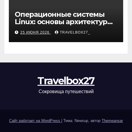
Операционные системы
Linux: основы архитектуры,
компоненты и области
25 ИЮНЯ 2026
TRAVELBOX27_
применения
Travelbox27
Сокровища путешествий
Сайт работает на WordPress
|
Тема: Newsup, автор
Themeansar