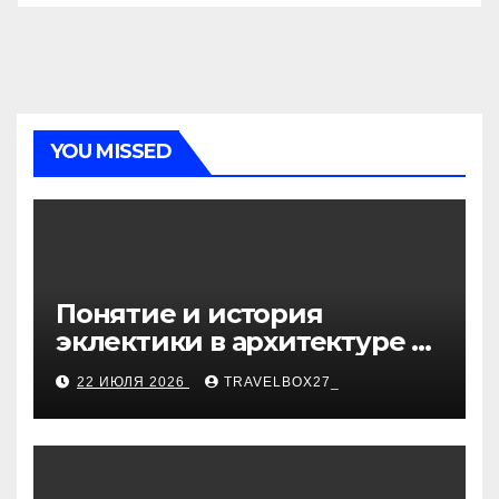
YOU MISSED
Понятие и история
эклектики в архитектуре и
дизайне интерьеров
22 ИЮЛЯ 2026
TRAVELBOX27_