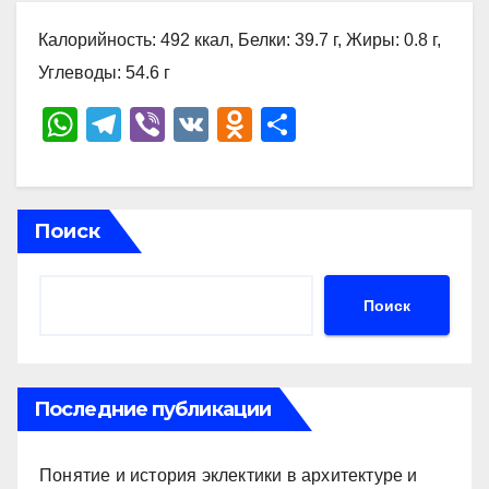
Калорийность: 492 ккал, Белки: 39.7 г, Жиры: 0.8 г,
Углеводы: 54.6 г
W
T
Vi
V
O
О
h
el
b
K
d
тп
at
e
er
n
р
s
gr
o
а
Поиск
A
a
kl
в
p
m
a
и
Поиск
p
ss
ть
ni
ki
Последние публикации
Понятие и история эклектики в архитектуре и