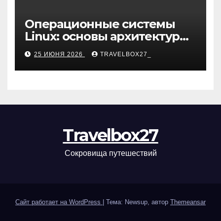
Операционные системы
Linux: основы архитектуры,
компоненты и области
25 ИЮНЯ 2026
TRAVELBOX27_
применения
Travelbox27
Сокровища путешествий
Сайт работает на WordPress
|
Тема: Newsup, автор
Themeansar