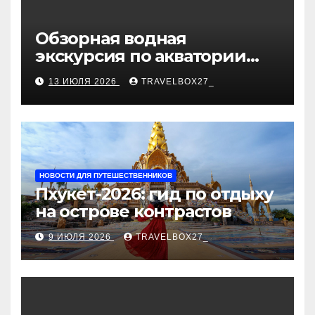
Обзорная водная
экскурсия по акватории
бухты Песчаная
13 ИЮЛЯ 2026
TRAVELBOX27_
НОВОСТИ ДЛЯ ПУТЕШЕСТВЕННИКОВ
Пхукет-2026: гид по отдыху
на острове контрастов
9 ИЮЛЯ 2026
TRAVELBOX27_