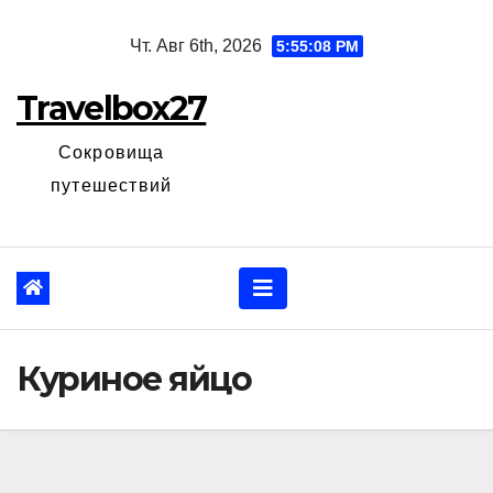
Перейти
Чт. Авг 6th, 2026
5:55:09 PM
к
содержанию
Travelbox27
Сокровища
путешествий
Куриное яйцо