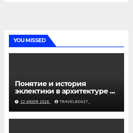
YOU MISSED
Понятие и история
эклектики в архитектуре и
дизайне интерьеров
22 ИЮЛЯ 2026
TRAVELBOX27_