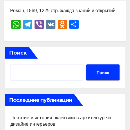
Роман, 1869, 1225 стр. жажда знаний и открытий
W
T
Vi
V
O
О
h
el
b
K
d
тп
at
e
er
n
р
s
gr
o
а
Поиск
A
a
kl
в
p
m
a
и
Поиск
p
ss
ть
ni
ki
Последние публикации
Понятие и история эклектики в архитектуре и
дизайне интерьеров