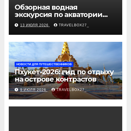
Обзорная водная
экскурсия по акватории
бухты Песчаная
13 ИЮЛЯ 2026
TRAVELBOX27_
НОВОСТИ ДЛЯ ПУТЕШЕСТВЕННИКОВ
Пхукет-2026: гид по отдыху
на острове контрастов
9 ИЮЛЯ 2026
TRAVELBOX27_