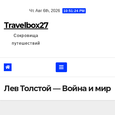
Перейти
Чт. Авг 6th, 2026
10:51:25 PM
к
содержанию
Travelbox27
Сокровища
путешествий
Лев Толстой — Война и мир