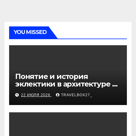
YOU MISSED
Понятие и история
эклектики в архитектуре и
дизайне интерьеров
22 ИЮЛЯ 2026
TRAVELBOX27_