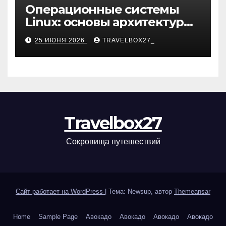
Операционные системы
Linux: основы архитектуры,
компоненты и области
25 ИЮНЯ 2026
TRAVELBOX27_
применения
Travelbox27
Сокровища путешествий
Сайт работает на WordPress
|
Тема: Newsup, автор
Themeansar
Home
Sample Page
Авокадо
Авокадо
Авокадо
Авокадо