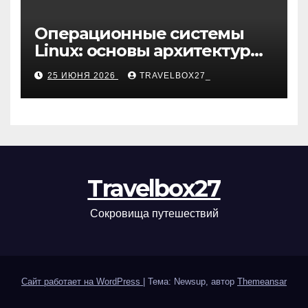
Операционные системы
Linux: основы архитектуры,
компоненты и области
25 ИЮНЯ 2026
TRAVELBOX27_
применения
Travelbox27
Сокровища путешествий
Сайт работает на WordPress
|
Тема: Newsup, автор
Themeansar