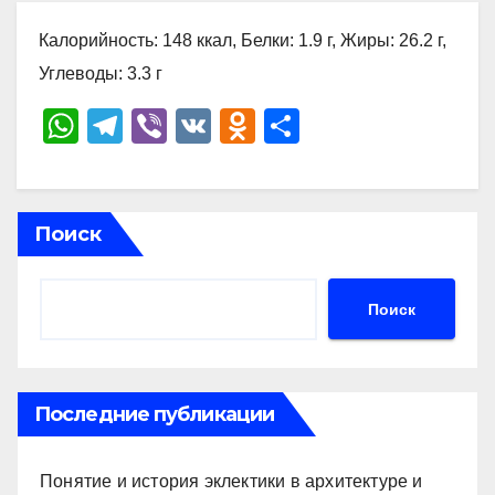
Калорийность: 148 ккал, Белки: 1.9 г, Жиры: 26.2 г,
Углеводы: 3.3 г
W
T
Vi
V
O
О
h
el
b
K
d
тп
at
e
er
n
р
s
gr
o
а
Поиск
A
a
kl
в
p
m
a
и
Поиск
p
ss
ть
ni
ki
Последние публикации
Понятие и история эклектики в архитектуре и