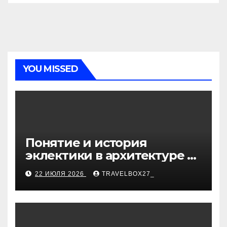
YOU MISSED
Понятие и история
эклектики в архитектуре и
дизайне интерьеров
22 ИЮЛЯ 2026
TRAVELBOX27_