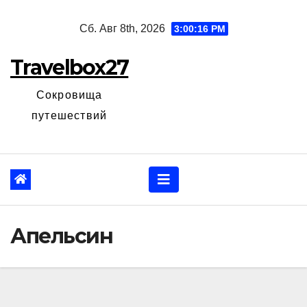
Перейти
Сб. Авг 8th, 2026
3:00:17 PM
к
содержанию
Travelbox27
Сокровища
путешествий
Апельсин