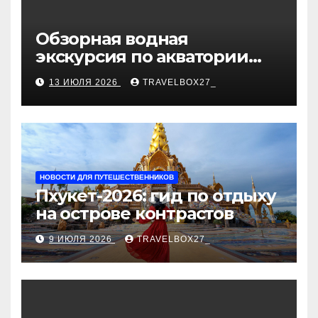
Обзорная водная
экскурсия по акватории
бухты Песчаная
13 ИЮЛЯ 2026
TRAVELBOX27_
НОВОСТИ ДЛЯ ПУТЕШЕСТВЕННИКОВ
Пхукет-2026: гид по отдыху
на острове контрастов
9 ИЮЛЯ 2026
TRAVELBOX27_