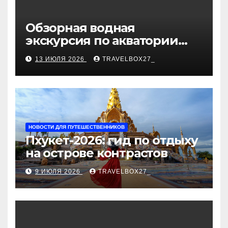
Обзорная водная
экскурсия по акватории
бухты Песчаная
13 ИЮЛЯ 2026
TRAVELBOX27_
НОВОСТИ ДЛЯ ПУТЕШЕСТВЕННИКОВ
Пхукет-2026: гид по отдыху
на острове контрастов
9 ИЮЛЯ 2026
TRAVELBOX27_