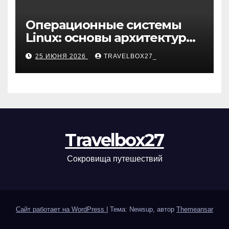
Операционные системы
Linux: основы архитектуры,
компоненты и области
25 ИЮНЯ 2026
TRAVELBOX27_
применения
Travelbox27
Сокровища путешествий
Сайт работает на WordPress
|
Тема: Newsup, автор
Themeansar