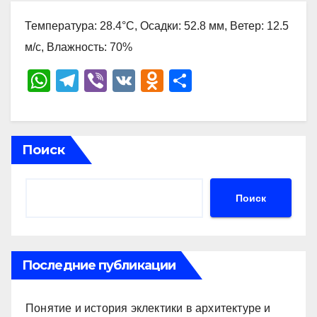
Температура: 28.4°C, Осадки: 52.8 мм, Ветер: 12.5
м/с, Влажность: 70%
W
T
Vi
V
O
О
h
el
b
K
d
тп
at
e
er
n
р
s
gr
o
а
Поиск
A
a
kl
в
p
m
a
и
Поиск
p
ss
ть
ni
ki
Последние публикации
Понятие и история эклектики в архитектуре и