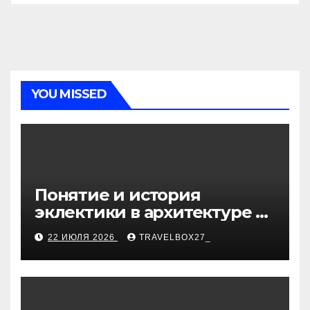
YOU MISSED
Понятие и история
эклектики в архитектуре и
дизайне интерьеров
22 ИЮЛЯ 2026
TRAVELBOX27_