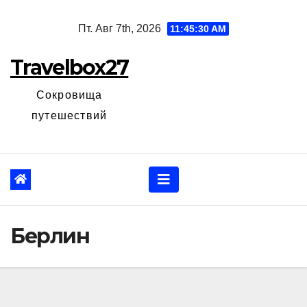
Перейти
Пт. Авг 7th, 2026
11:45:31 AM
к
содержанию
Travelbox27
Сокровища
путешествий
Берлин