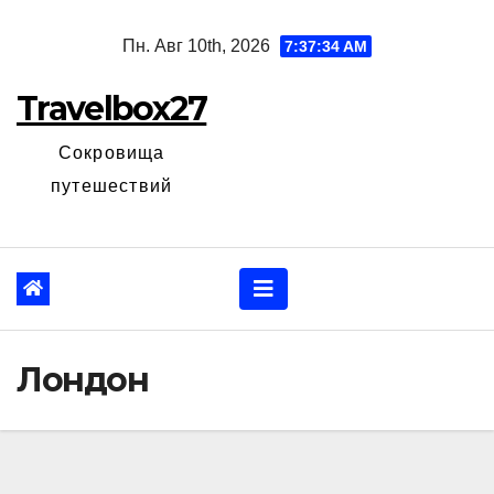
Перейти
Пн. Авг 10th, 2026
7:37:35 AM
к
содержанию
Travelbox27
Сокровища
путешествий
Лондон