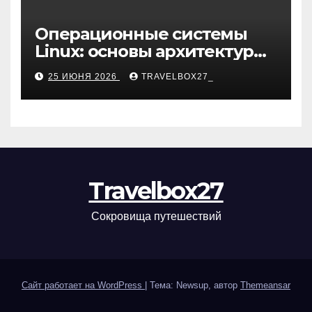
Операционные системы
Linux: основы архитектуры,
компоненты и области
25 ИЮНЯ 2026
TRAVELBOX27_
применения
Travelbox27
Сокровища путешествий
Сайт работает на WordPress
|
Тема: Newsup, автор
Themeansar