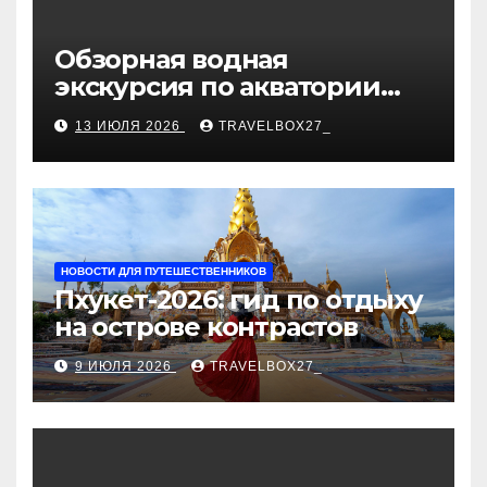
Обзорная водная
экскурсия по акватории
бухты Песчаная
13 ИЮЛЯ 2026
TRAVELBOX27_
НОВОСТИ ДЛЯ ПУТЕШЕСТВЕННИКОВ
Пхукет-2026: гид по отдыху
на острове контрастов
9 ИЮЛЯ 2026
TRAVELBOX27_