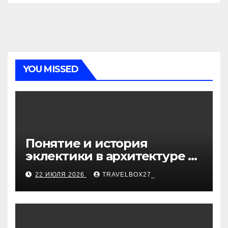
YOU MISSED
Понятие и история
эклектики в архитектуре и
дизайне интерьеров
22 ИЮЛЯ 2026
TRAVELBOX27_