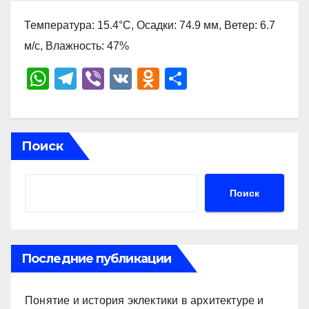
Температура: 15.4°C, Осадки: 74.9 мм, Ветер: 6.7
м/с, Влажность: 47%
W
T
Vi
V
O
О
h
el
b
K
d
тп
at
e
er
n
р
s
gr
o
а
Поиск
A
a
kl
в
p
m
a
и
Поиск
p
ss
ть
ni
ki
Последние публикации
Понятие и история эклектики в архитектуре и