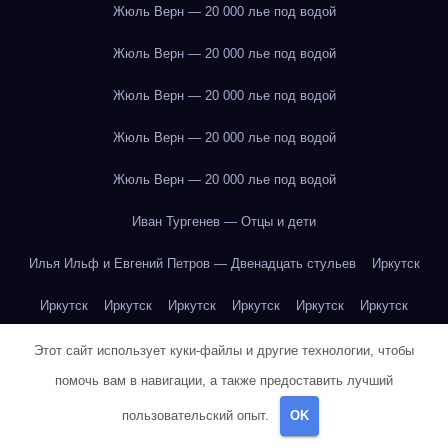
Жюль Верн — 20 000 лье под водой
Жюль Верн — 20 000 лье под водой
Жюль Верн — 20 000 лье под водой
Жюль Верн — 20 000 лье под водой
Жюль Верн — 20 000 лье под водой
Иван Тургенев — Отцы и дети
Илья Ильф и Евгений Петров — Двенадцать стульев
Иркутск
Иркутск
Иркутск
Иркутск
Иркутск
Иркутск
Иркутск
Иркутск
Иркутск
Иркутск
Иркутск
Иркутск
Иркутск
Этот сайт использует куки-файлы и другие технологии, чтобы
помочь вам в навигации, а также предоставить лучший
Иркутск
Иркутск
Иркутск
Иркутск
Иркутск
Иркутск
пользовательский опыт.
OK
Иркутск
Иркутск
Иркутск
Иркутск
Йогурт
Йогурт