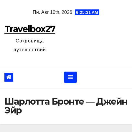
Перейти
Пн. Авг 10th, 2026
6:25:32 AM
к
содержанию
Travelbox27
Сокровища
путешествий
Шарлотта Бронте — Джейн
Эйр