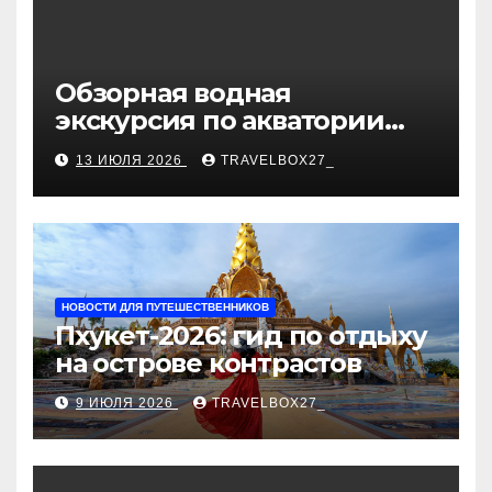
Обзорная водная
экскурсия по акватории
бухты Песчаная
13 ИЮЛЯ 2026
TRAVELBOX27_
НОВОСТИ ДЛЯ ПУТЕШЕСТВЕННИКОВ
Пхукет-2026: гид по отдыху
на острове контрастов
9 ИЮЛЯ 2026
TRAVELBOX27_