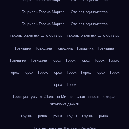
Габриэль Гарсиа Маркес — Сто лет одиночества
Габриэль Гарсиа Маркес — Сто лет одиночества
Герман Мелвилл — Моби Дик
Герман Мелвилл — Моби Дик
Говядина
Говядина
Говядина
Говядина
Говядина
Говядина
Говядина
Горох
Горох
Горох
Горох
Горох
Горох
Горох
Горох
Горох
Горох
Горох
Горох
Горох
Горох
Горох
Горящие туры от «Золотая Миля» – спонтанность, которая
экономит деньги
Груша
Груша
Груша
Груша
Груша
Груша
Гюнтер Грасс — Жестяной барабан