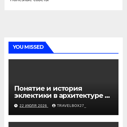
YOU MISSED
Понятие и история
эклектики в архитектуре и
дизайне интерьеров
22 ИЮЛЯ 2026
TRAVELBOX27_