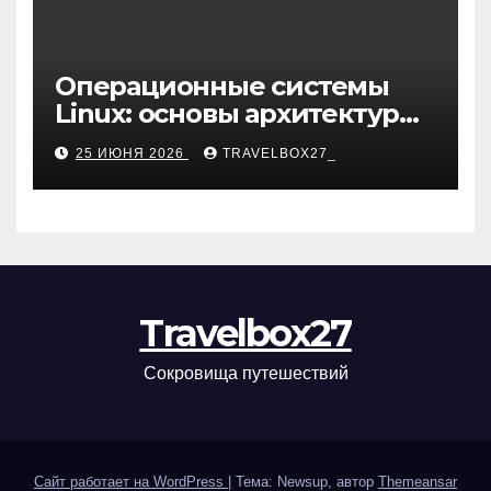
Операционные системы
Linux: основы архитектуры,
компоненты и области
25 ИЮНЯ 2026
TRAVELBOX27_
применения
Travelbox27
Сокровища путешествий
Сайт работает на WordPress
|
Тема: Newsup, автор
Themeansar