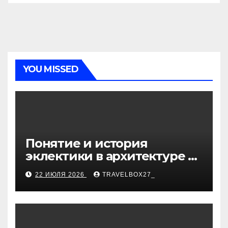
YOU MISSED
Понятие и история
эклектики в архитектуре и
дизайне интерьеров
22 ИЮЛЯ 2026
TRAVELBOX27_