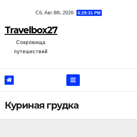
Перейти
Сб. Авг 8th, 2026
6:29:32 PM
к
содержанию
Travelbox27
Сокровища
путешествий
Куриная грудка