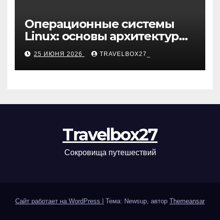
Операционные системы
Linux: основы архитектуры,
компоненты и области
25 ИЮНЯ 2026
TRAVELBOX27_
применения
Travelbox27
Сокровища путешествий
Сайт работает на WordPress
|
Тема: Newsup, автор
Themeansar