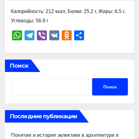
Калорийность: 212 ккал, Белки: 25.2 г, Жиры: 6.5 г,
Углеводы: 56.9 г
W
T
Vi
V
O
О
h
el
b
K
d
тп
at
e
er
n
р
s
gr
o
а
Поиск
A
a
kl
в
p
m
a
и
Поиск
p
ss
ть
ni
ki
Последние публикации
Понятие и история эклектики в архитектуре и