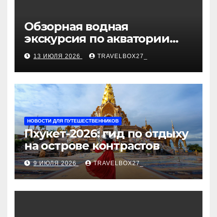
Обзорная водная
экскурсия по акватории
бухты Песчаная
13 ИЮЛЯ 2026
TRAVELBOX27_
НОВОСТИ ДЛЯ ПУТЕШЕСТВЕННИКОВ
Пхукет-2026: гид по отдыху
на острове контрастов
9 ИЮЛЯ 2026
TRAVELBOX27_