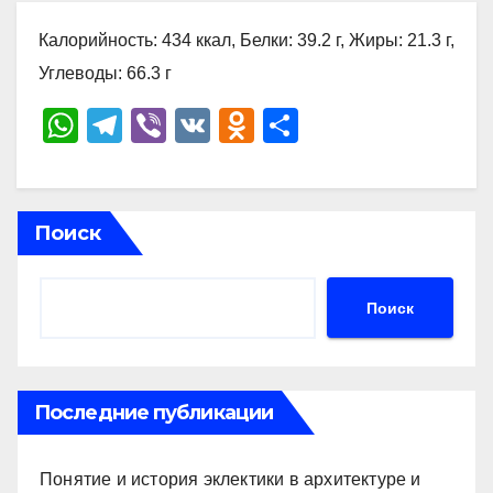
Калорийность: 434 ккал, Белки: 39.2 г, Жиры: 21.3 г,
Углеводы: 66.3 г
W
T
Vi
V
O
О
h
el
b
K
d
тп
at
e
er
n
р
s
gr
o
а
Поиск
A
a
kl
в
p
m
a
и
Поиск
p
ss
ть
ni
ki
Последние публикации
Понятие и история эклектики в архитектуре и