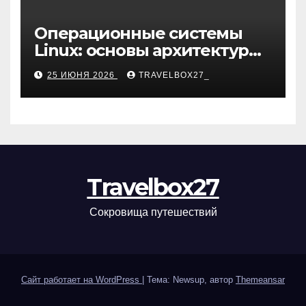
Операционные системы
Linux: основы архитектуры,
компоненты и области
25 ИЮНЯ 2026
TRAVELBOX27_
применения
Travelbox27
Сокровища путешествий
Сайт работает на WordPress
|
Тема: Newsup, автор
Themeansar