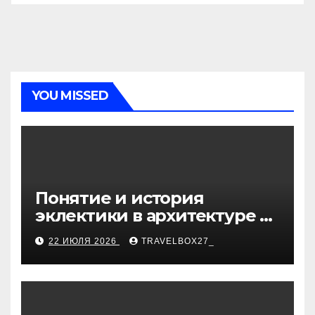
YOU MISSED
Понятие и история
эклектики в архитектуре и
дизайне интерьеров
22 ИЮЛЯ 2026
TRAVELBOX27_