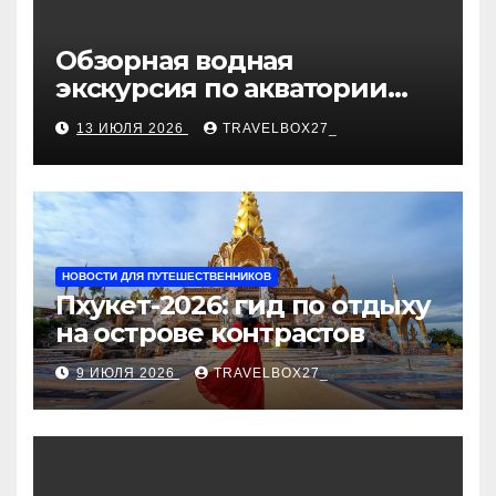
Обзорная водная
экскурсия по акватории
бухты Песчаная
13 ИЮЛЯ 2026
TRAVELBOX27_
НОВОСТИ ДЛЯ ПУТЕШЕСТВЕННИКОВ
Пхукет-2026: гид по отдыху
на острове контрастов
9 ИЮЛЯ 2026
TRAVELBOX27_