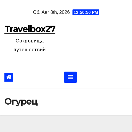
Перейти
Сб. Авг 8th, 2026
12:50:51 PM
к
содержанию
Travelbox27
Сокровища
путешествий
Огурец