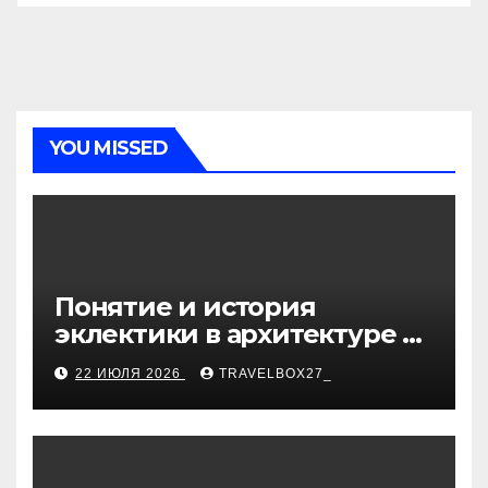
YOU MISSED
Понятие и история
эклектики в архитектуре и
дизайне интерьеров
22 ИЮЛЯ 2026
TRAVELBOX27_