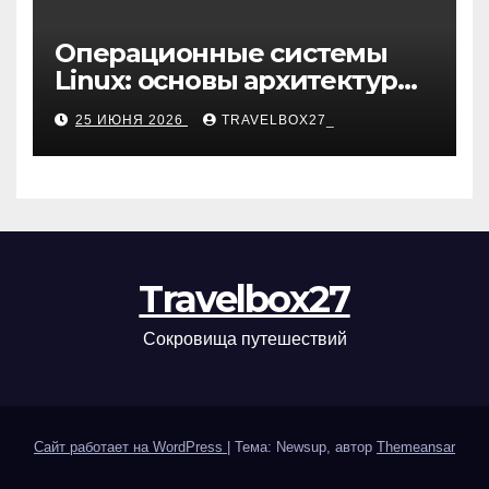
Операционные системы
Linux: основы архитектуры,
компоненты и области
25 ИЮНЯ 2026
TRAVELBOX27_
применения
Travelbox27
Сокровища путешествий
Сайт работает на WordPress
|
Тема: Newsup, автор
Themeansar