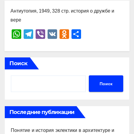
Антиутопия, 1949, 328 стр. история о дружбе и
вере
W
T
Vi
V
O
О
h
el
b
K
d
тп
at
e
er
n
р
s
gr
o
а
Поиск
A
a
kl
в
p
m
a
и
Поиск
p
ss
ть
ni
ki
Последние публикации
Понятие и история эклектики в архитектуре и