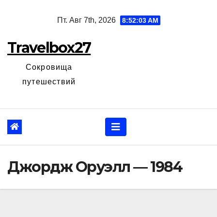
Перейти
Пт. Авг 7th, 2026
8:52:04 AM
к
содержанию
Travelbox27
Сокровища
путешествий
Джордж Оруэлл — 1984