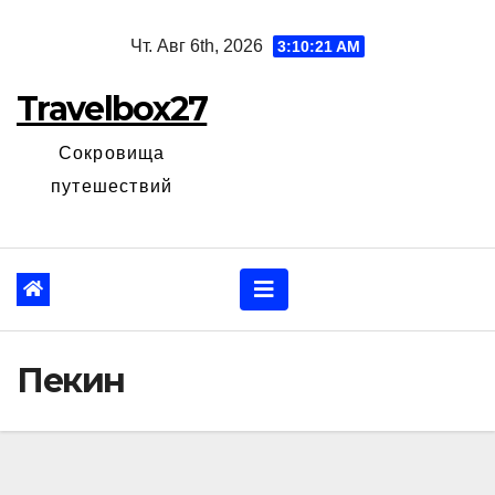
Перейти
Чт. Авг 6th, 2026
3:10:22 AM
к
содержанию
Travelbox27
Сокровища
путешествий
Пекин