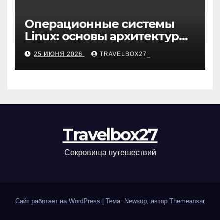
Операционные системы
Linux: основы архитектуры,
компоненты и области
25 ИЮНЯ 2026
TRAVELBOX27_
применения
Travelbox27
Сокровища путешествий
Сайт работает на WordPress
|
Тема: Newsup, автор
Themeansar