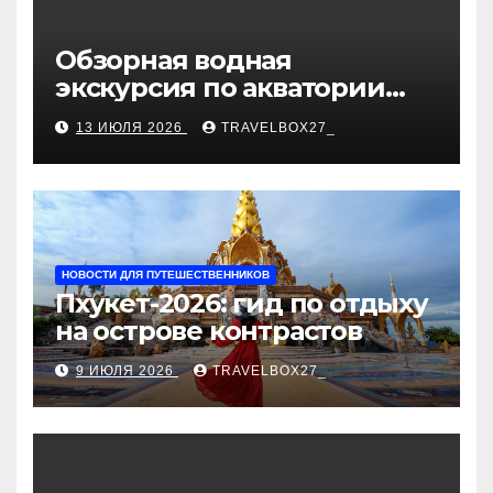
Обзорная водная
экскурсия по акватории
бухты Песчаная
13 ИЮЛЯ 2026
TRAVELBOX27_
НОВОСТИ ДЛЯ ПУТЕШЕСТВЕННИКОВ
Пхукет-2026: гид по отдыху
на острове контрастов
9 ИЮЛЯ 2026
TRAVELBOX27_