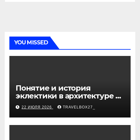
YOU MISSED
Понятие и история
эклектики в архитектуре и
дизайне интерьеров
22 ИЮЛЯ 2026
TRAVELBOX27_