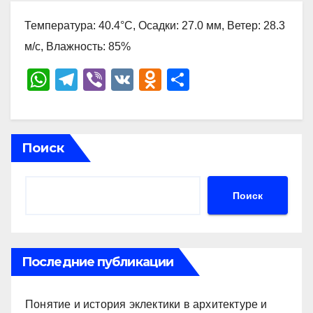
Температура: 40.4°C, Осадки: 27.0 мм, Ветер: 28.3
м/с, Влажность: 85%
W
T
Vi
V
O
О
h
el
b
K
d
тп
at
e
er
n
р
s
gr
o
а
Поиск
A
a
kl
в
p
m
a
и
Поиск
p
ss
ть
ni
ki
Последние публикации
Понятие и история эклектики в архитектуре и