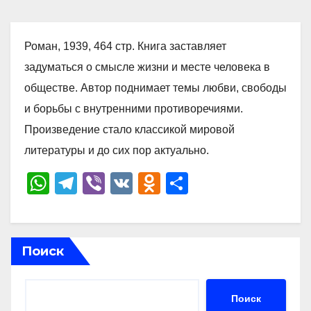
Роман, 1939, 464 стр. Книга заставляет
задуматься о смысле жизни и месте человека в
обществе. Автор поднимает темы любви, свободы
и борьбы с внутренними противоречиями.
Произведение стало классикой мировой
литературы и до сих пор актуально.
W
T
Vi
V
O
О
h
el
b
K
d
тп
at
e
er
n
р
s
gr
o
а
Поиск
A
a
kl
в
p
m
a
и
Поиск