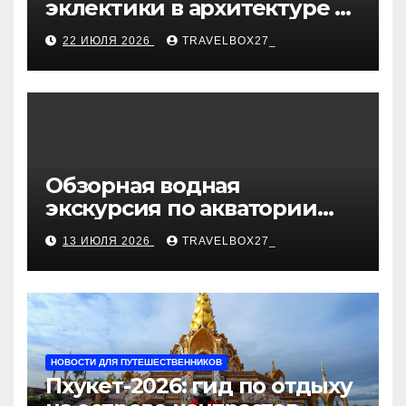
эклектики в архитектуре и
дизайне интерьеров
22 ИЮЛЯ 2026
TRAVELBOX27_
Обзорная водная
экскурсия по акватории
бухты Песчаная
13 ИЮЛЯ 2026
TRAVELBOX27_
НОВОСТИ ДЛЯ ПУТЕШЕСТВЕННИКОВ
Пхукет-2026: гид по отдыху