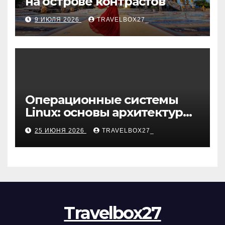
на острове контрастов
9 ИЮЛЯ 2026
TRAVELBOX27_
Операционные системы
Linux: основы архитектуры,
компоненты и области
25 ИЮНЯ 2026
TRAVELBOX27_
применения
Travelbox27