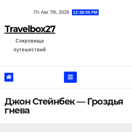
Перейти
Пт. Авг 7th, 2026
12:39:00 PM
к
содержанию
Travelbox27
Сокровища
путешествий
Джон Стейнбек — Гроздья
гнева