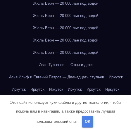
Жюль Верн — 20 000 лье под водой
Жюль Верн — 20 000 лье под водой
Жюль Верн — 20 000 лье под водой
Жюль Верн — 20 000 лье под водой
Жюль Верн — 20 000 лье под водой
Иван Тургенев — Отцы и дети
Илья Ильф и Евгений Петров — Двенадцать стульев
Иркутск
Иркутск
Иркутск
Иркутск
Иркутск
Иркутск
Иркутск
Иркутск
Иркутск
Иркутск
Иркутск
Иркутск
Иркутск
Этот сайт использует куки-файлы и другие технологии, чтобы
помочь вам в навигации, а также предоставить лучший
Иркутск
Иркутск
Иркутск
Иркутск
Иркутск
Иркутск
пользовательский опыт.
OK
Иркутск
Иркутск
Иркутск
Иркутск
Йогурт
Йогурт