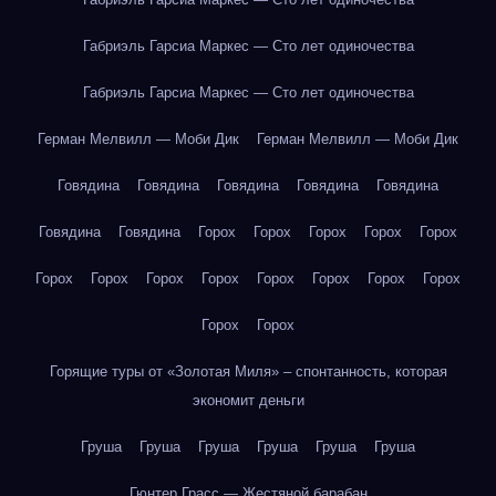
Габриэль Гарсиа Маркес — Сто лет одиночества
Габриэль Гарсиа Маркес — Сто лет одиночества
Герман Мелвилл — Моби Дик
Герман Мелвилл — Моби Дик
Говядина
Говядина
Говядина
Говядина
Говядина
Говядина
Говядина
Горох
Горох
Горох
Горох
Горох
Горох
Горох
Горох
Горох
Горох
Горох
Горох
Горох
Горох
Горох
Горящие туры от «Золотая Миля» – спонтанность, которая
экономит деньги
Груша
Груша
Груша
Груша
Груша
Груша
Гюнтер Грасс — Жестяной барабан