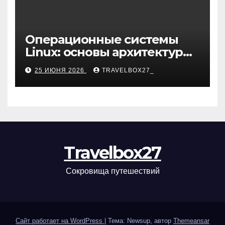
Операционные системы
Linux: основы архитектуры,
компоненты и области
25 ИЮНЯ 2026
TRAVELBOX27_
применения
Travelbox27
Сокровища путешествий
Сайт работает на WordPress
|
Тема: Newsup, автор
Themeansar