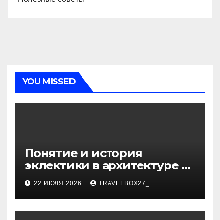
YOU MISSED
Понятие и история
эклектики в архитектуре и
дизайне интерьеров
22 ИЮЛЯ 2026
TRAVELBOX27_