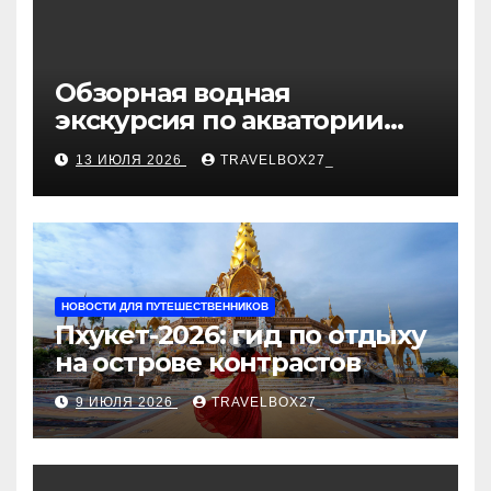
Обзорная водная
экскурсия по акватории
бухты Песчаная
13 ИЮЛЯ 2026
TRAVELBOX27_
НОВОСТИ ДЛЯ ПУТЕШЕСТВЕННИКОВ
Пхукет-2026: гид по отдыху
на острове контрастов
9 ИЮЛЯ 2026
TRAVELBOX27_