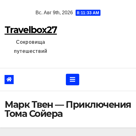
Перейти
Вс. Авг 9th, 2026
8:11:34 AM
к
содержанию
Travelbox27
Сокровища
путешествий
Марк Твен — Приключения
Тома Сойера