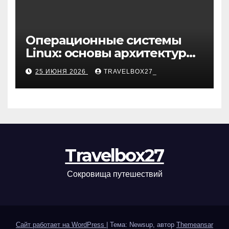
Операционные системы
Linux: основы архитектуры,
компоненты и области
25 ИЮНЯ 2026
TRAVELBOX27_
применения
Travelbox27
Сокровища путешествий
Сайт работает на WordPress
|
Тема: Newsup, автор
Themeansar