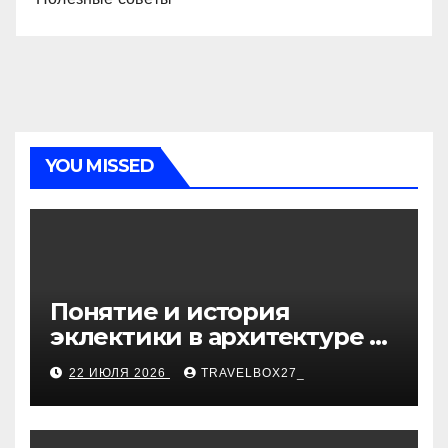
YOU MISSED
Понятие и история
эклектики в архитектуре и
дизайне интерьеров
22 ИЮЛЯ 2026
TRAVELBOX27_