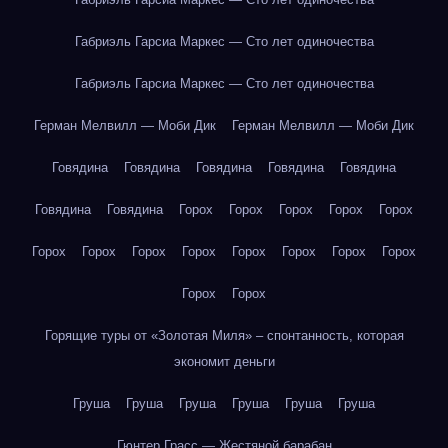
Габриэль Гарсиа Маркес — Сто лет одиночества
Габриэль Гарсиа Маркес — Сто лет одиночества
Герман Мелвилл — Моби Дик
Герман Мелвилл — Моби Дик
Говядина
Говядина
Говядина
Говядина
Говядина
Говядина
Говядина
Горох
Горох
Горох
Горох
Горох
Горох
Горох
Горох
Горох
Горох
Горох
Горох
Горох
Горох
Горох
Горящие туры от «Золотая Миля» – спонтанность, которая
экономит деньги
Груша
Груша
Груша
Груша
Груша
Груша
Гюнтер Грасс — Жестяной барабан