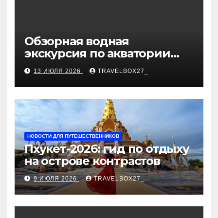
Обзорная водная
экскурсия по акватории
бухты Песчаная
13 ИЮЛЯ 2026
TRAVELBOX27_
НОВОСТИ ДЛЯ ПУТЕШЕСТВЕННИКОВ
Пхукет-2026: гид по отдыху
на острове контрастов
9 ИЮЛЯ 2026
TRAVELBOX27_