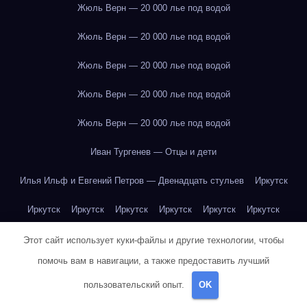
Жюль Верн — 20 000 лье под водой
Жюль Верн — 20 000 лье под водой
Жюль Верн — 20 000 лье под водой
Жюль Верн — 20 000 лье под водой
Жюль Верн — 20 000 лье под водой
Иван Тургенев — Отцы и дети
Илья Ильф и Евгений Петров — Двенадцать стульев
Иркутск
Иркутск
Иркутск
Иркутск
Иркутск
Иркутск
Иркутск
Иркутск
Иркутск
Иркутск
Иркутск
Иркутск
Иркутск
Этот сайт использует куки-файлы и другие технологии, чтобы
помочь вам в навигации, а также предоставить лучший
Иркутск
Иркутск
Иркутск
Иркутск
Иркутск
Иркутск
пользовательский опыт.
OK
Иркутск
Иркутск
Иркутск
Иркутск
Йогурт
Йогурт