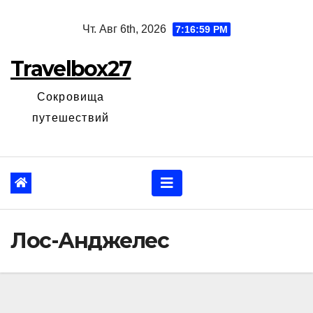
Перейти
Чт. Авг 6th, 2026
7:17:00 PM
к
содержанию
Travelbox27
Сокровища
путешествий
Лос-Анджелес