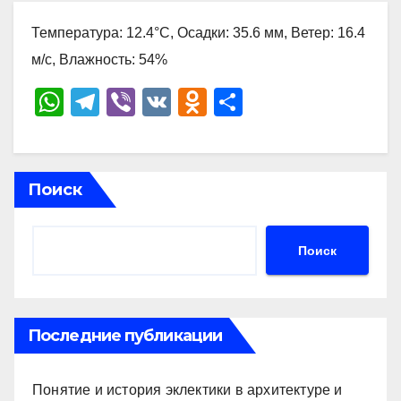
Температура: 12.4°C, Осадки: 35.6 мм, Ветер: 16.4
м/с, Влажность: 54%
W
T
Vi
V
O
О
h
el
b
K
d
тп
at
e
er
n
р
s
gr
o
а
Поиск
A
a
kl
в
p
m
a
и
Поиск
p
ss
ть
ni
ki
Последние публикации
Понятие и история эклектики в архитектуре и