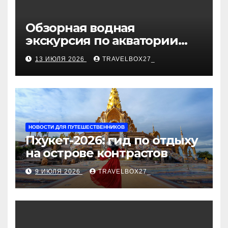
Обзорная водная
экскурсия по акватории
бухты Песчаная
13 ИЮЛЯ 2026
TRAVELBOX27_
НОВОСТИ ДЛЯ ПУТЕШЕСТВЕННИКОВ
Пхукет-2026: гид по отдыху
на острове контрастов
9 ИЮЛЯ 2026
TRAVELBOX27_