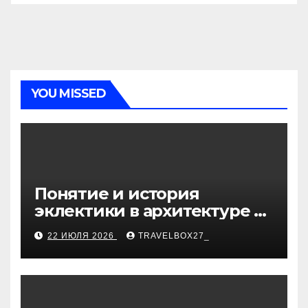
YOU MISSED
Понятие и история
эклектики в архитектуре и
дизайне интерьеров
22 ИЮЛЯ 2026
TRAVELBOX27_