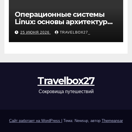
Операционные системы
Linux: основы архитектуры,
компоненты и области
25 ИЮНЯ 2026
TRAVELBOX27_
применения
Travelbox27
Сокровища путешествий
Сайт работает на WordPress
|
Тема: Newsup, автор
Themeansar