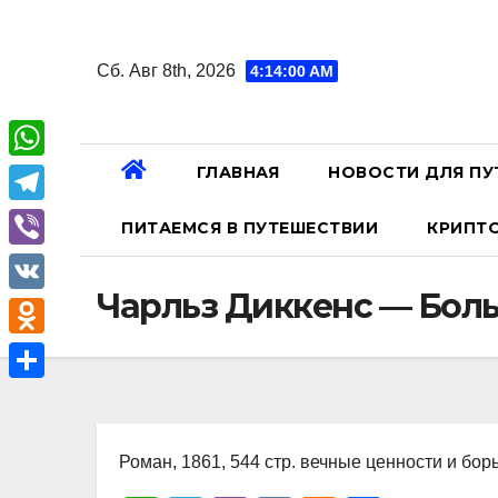
Перейти
к
Сб. Авг 8th, 2026
4:14:01 AM
содержанию
ГЛАВНАЯ
НОВОСТИ ДЛЯ ПУ
W
h
T
ПИТАЕМСЯ В ПУТЕШЕСТВИИ
КРИПТ
a
e
V
t
l
Чарльз Диккенс — Бо
i
V
s
e
b
K
A
O
g
e
p
d
r
О
r
p
n
a
т
o
Роман, 1861, 544 стр. вечные ценности и бор
m
п
k