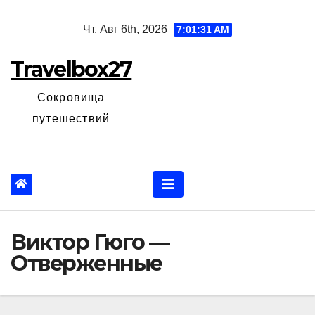
Перейти
Чт. Авг 6th, 2026
7:01:32 AM
к
содержанию
Travelbox27
Сокровища
путешествий
Виктор Гюго —
Отверженные