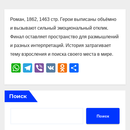
Роман, 1862, 1463 стр. Герои выписаны объёмно
и вызывают сильный эмоциональный отклик.
Финал оставляет пространство для размышлений
и разных интерпретаций. История затрагивает
тему взросления и поиска своего места в мире.
W
T
Vi
V
O
О
h
el
b
K
d
тп
at
e
er
n
р
s
gr
o
а
Поиск
A
a
kl
в
p
m
a
и
Поиск
p
ss
ть