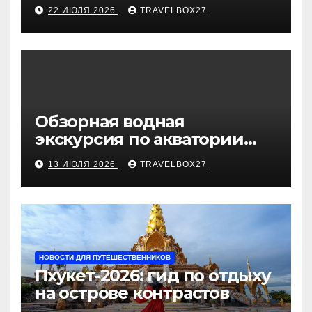
дизайне интерьеров
22 ИЮЛЯ 2026
TRAVELBOX27_
Обзорная водная
экскурсия по акватории
бухты Песчаная
13 ИЮЛЯ 2026
TRAVELBOX27_
НОВОСТИ ДЛЯ ПУТЕШЕСТВЕННИКОВ
Пхукет-2026: гид по отдыху
на острове контрастов