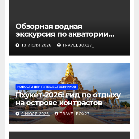
Обзорная водная
экскурсия по акватории
бухты Песчаная
13 ИЮЛЯ 2026
TRAVELBOX27_
НОВОСТИ ДЛЯ ПУТЕШЕСТВЕННИКОВ
Пхукет-2026: гид по отдыху
на острове контрастов
9 ИЮЛЯ 2026
TRAVELBOX27_