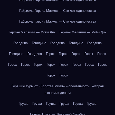
Габриэль Гарсиа Маркес — Сто лет одиночества
Габриэль Гарсиа Маркес — Сто лет одиночества
Герман Мелвилл — Моби Дик
Герман Мелвилл — Моби Дик
Говядина
Говядина
Говядина
Говядина
Говядина
Говядина
Говядина
Горох
Горох
Горох
Горох
Горох
Горох
Горох
Горох
Горох
Горох
Горох
Горох
Горох
Горох
Горох
Горящие туры от «Золотая Миля» – спонтанность, которая
экономит деньги
Груша
Груша
Груша
Груша
Груша
Груша
Гюнтер Грасс — Жестяной барабан