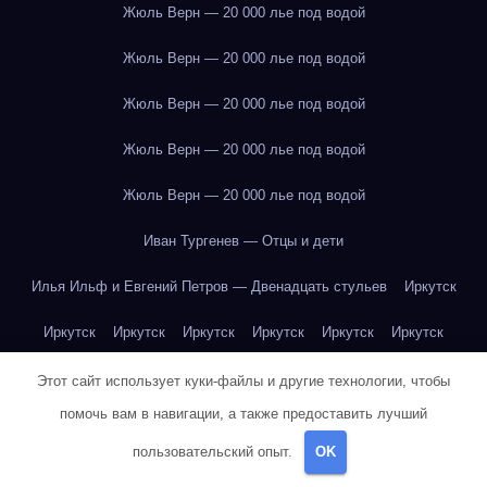
Жюль Верн — 20 000 лье под водой
Жюль Верн — 20 000 лье под водой
Жюль Верн — 20 000 лье под водой
Жюль Верн — 20 000 лье под водой
Жюль Верн — 20 000 лье под водой
Иван Тургенев — Отцы и дети
Илья Ильф и Евгений Петров — Двенадцать стульев
Иркутск
Иркутск
Иркутск
Иркутск
Иркутск
Иркутск
Иркутск
Иркутск
Иркутск
Иркутск
Иркутск
Иркутск
Иркутск
Этот сайт использует куки-файлы и другие технологии, чтобы
помочь вам в навигации, а также предоставить лучший
Иркутск
Иркутск
Иркутск
Иркутск
Иркутск
Иркутск
пользовательский опыт.
OK
Иркутск
Иркутск
Иркутск
Иркутск
Йогурт
Йогурт