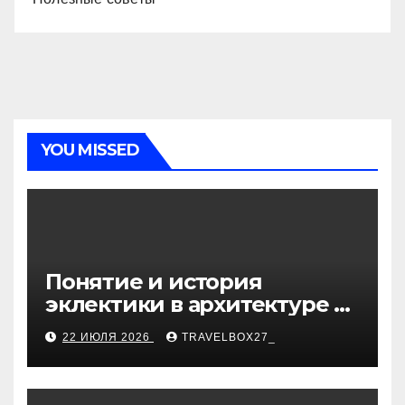
YOU MISSED
Понятие и история
эклектики в архитектуре и
дизайне интерьеров
22 ИЮЛЯ 2026
TRAVELBOX27_