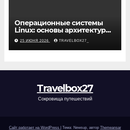
Операционные системы
Linux: основы архитектуры,
компоненты и области
25 ИЮНЯ 2026
TRAVELBOX27_
применения
Travelbox27
Сокровища путешествий
Сайт работает на WordPress
|
Тема: Newsup, автор
Themeansar