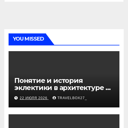
YOU MISSED
Понятие и история
эклектики в архитектуре и
дизайне интерьеров
22 ИЮЛЯ 2026
TRAVELBOX27_