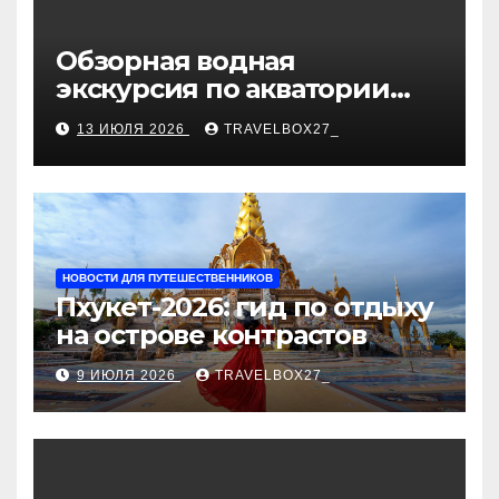
Обзорная водная
экскурсия по акватории
бухты Песчаная
13 ИЮЛЯ 2026
TRAVELBOX27_
НОВОСТИ ДЛЯ ПУТЕШЕСТВЕННИКОВ
Пхукет-2026: гид по отдыху
на острове контрастов
9 ИЮЛЯ 2026
TRAVELBOX27_