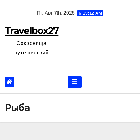
Перейти
Пт. Авг 7th, 2026
6:19:13 AM
к
содержанию
Travelbox27
Сокровища
путешествий
Рыба