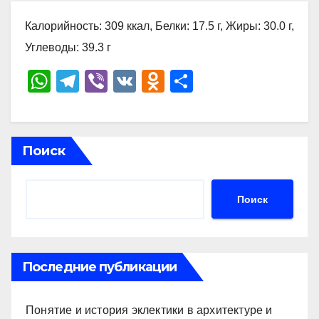
Калорийность: 309 ккал, Белки: 17.5 г, Жиры: 30.0 г,
Углеводы: 39.3 г
W
T
Vi
V
O
О
h
el
b
K
d
тп
at
e
er
n
р
s
gr
o
а
Поиск
A
a
kl
в
p
m
a
и
Поиск
p
ss
ть
ni
ki
Последние публикации
Понятие и история эклектики в архитектуре и