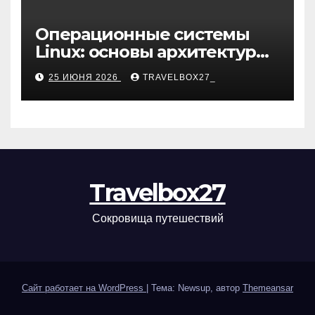
Операционные системы
Linux: основы архитектуры,
компоненты и области
25 ИЮНЯ 2026
TRAVELBOX27_
применения
Travelbox27
Сокровища путешествий
Сайт работает на WordPress
|
Тема: Newsup, автор
Themeansar