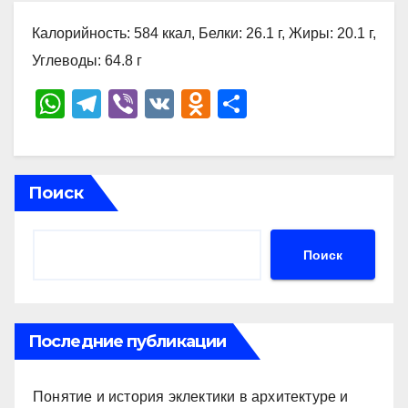
Калорийность: 584 ккал, Белки: 26.1 г, Жиры: 20.1 г,
Углеводы: 64.8 г
W
T
Vi
V
O
О
h
el
b
K
d
тп
at
e
er
n
р
s
gr
o
а
Поиск
A
a
kl
в
p
m
a
и
Поиск
p
ss
ть
ni
ki
Последние публикации
Понятие и история эклектики в архитектуре и