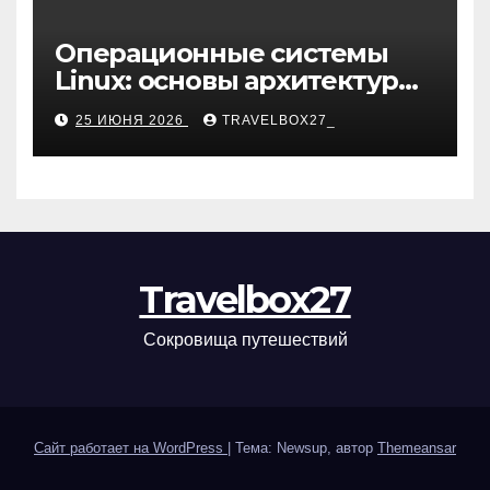
Операционные системы
Linux: основы архитектуры,
компоненты и области
25 ИЮНЯ 2026
TRAVELBOX27_
применения
Travelbox27
Сокровища путешествий
Сайт работает на WordPress
|
Тема: Newsup, автор
Themeansar