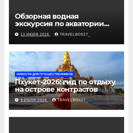
Обзорная водная
экскурсия по акватории
бухты Песчаная
13 ИЮЛЯ 2026
TRAVELBOX27_
НОВОСТИ ДЛЯ ПУТЕШЕСТВЕННИКОВ
Пхукет-2026: гид по отдыху
на острове контрастов
9 ИЮЛЯ 2026
TRAVELBOX27_