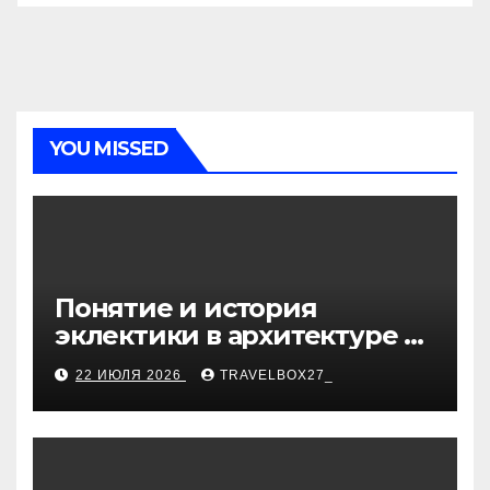
YOU MISSED
Понятие и история
эклектики в архитектуре и
дизайне интерьеров
22 ИЮЛЯ 2026
TRAVELBOX27_