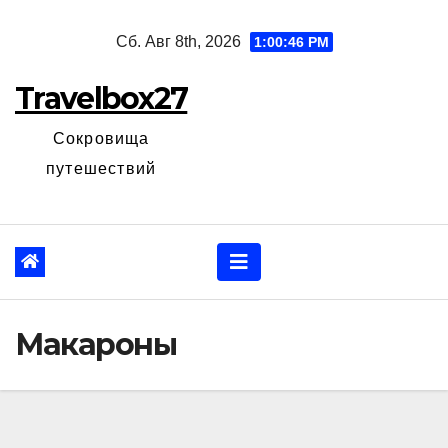
Перейти
Сб. Авг 8th, 2026
1:00:47 PM
к
содержанию
Travelbox27
Сокровища
путешествий
Макароны