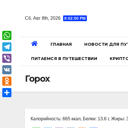
Перейти
к
Сб. Авг 8th, 2026
8:02:01 PM
содержанию
ГЛАВНАЯ
НОВОСТИ ДЛЯ ПУ
W
h
T
ПИТАЕМСЯ В ПУТЕШЕСТВИИ
КРИПТ
a
e
V
t
l
Горох
i
V
s
e
b
K
A
O
g
e
p
d
r
О
r
p
n
a
т
o
Калорийность: 665 ккал, Белки: 13.6 г, Жиры: 3
m
п
k