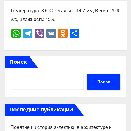
Температура: 8.6°C, Осадки: 144.7 мм, Ветер: 29.9
м/с, Влажность: 45%
W
T
Vi
V
O
О
h
el
b
K
d
тп
at
e
er
n
р
s
gr
o
а
Поиск
A
a
kl
в
p
m
a
и
Поиск
p
ss
ть
ni
ki
Последние публикации
Понятие и история эклектики в архитектуре и