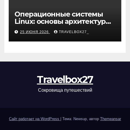
Операционные системы
Linux: основы архитектуры,
компоненты и области
25 ИЮНЯ 2026
TRAVELBOX27_
применения
Travelbox27
Сокровища путешествий
Сайт работает на WordPress
|
Тема: Newsup, автор
Themeansar