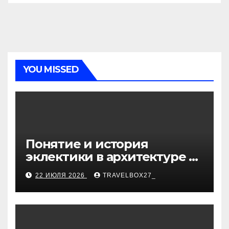
YOU MISSED
Понятие и история
эклектики в архитектуре и
дизайне интерьеров
22 ИЮЛЯ 2026
TRAVELBOX27_