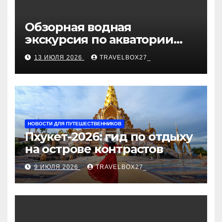
Обзорная водная
экскурсия по акватории
бухты Песчаная
13 ИЮЛЯ 2026
TRAVELBOX27_
НОВОСТИ ДЛЯ ПУТЕШЕСТВЕННИКОВ
Пхукет-2026: гид по отдыху
на острове контрастов
9 ИЮЛЯ 2026
TRAVELBOX27_