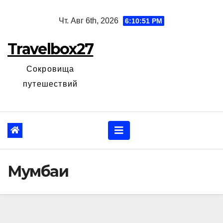
Перейти
Чт. Авг 6th, 2026
6:10:52 PM
к
содержанию
Travelbox27
Сокровища
путешествий
Мумбаи