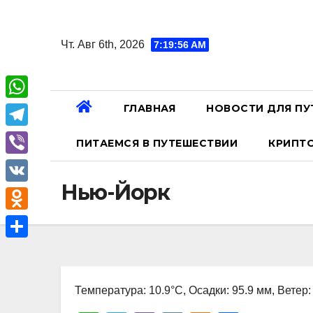
Перейти
к
Чт. Авг 6th, 2026
7:19:57 AM
содержанию
ГЛАВНАЯ
НОВОСТИ ДЛЯ ПУ
W
h
T
ПИТАЕМСЯ В ПУТЕШЕСТВИИ
КРИПТ
a
e
V
t
l
Нью-Йорк
i
V
s
e
b
K
A
O
g
e
p
d
r
О
r
p
n
a
т
o
Температура: 10.9°C, Осадки: 95.9 мм, Ветер:
m
п
k