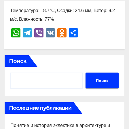
Температура: 18.7°C, Осадки: 24.6 мм, Ветер: 9.2
м/с, Влажность: 77%
W
T
Vi
V
O
О
h
el
b
K
d
тп
at
e
er
n
р
s
gr
o
а
Поиск
A
a
kl
в
p
m
a
и
Поиск
p
ss
ть
ni
ki
Последние публикации
Понятие и история эклектики в архитектуре и