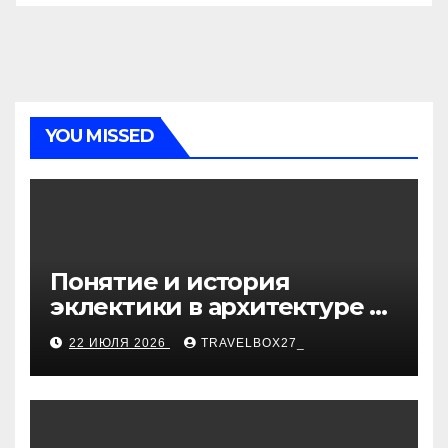
YOU MISSED
Понятие и история
эклектики в архитектуре и
дизайне интерьеров
22 ИЮЛЯ 2026
TRAVELBOX27_