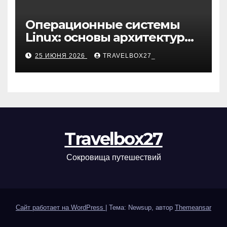
Операционные системы
Linux: основы архитектуры,
компоненты и области
25 ИЮНЯ 2026
TRAVELBOX27_
применения
Travelbox27
Сокровища путешествий
Сайт работает на WordPress
|
Тема: Newsup, автор
Themeansar