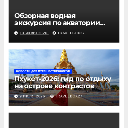
Обзорная водная
экскурсия по акватории
бухты Песчаная
13 ИЮЛЯ 2026
TRAVELBOX27_
НОВОСТИ ДЛЯ ПУТЕШЕСТВЕННИКОВ
Пхукет-2026: гид по отдыху
на острове контрастов
9 ИЮЛЯ 2026
TRAVELBOX27_