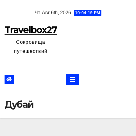
Перейти
Чт. Авг 6th, 2026
10:04:20 PM
к
содержанию
Travelbox27
Сокровища
путешествий
Дубай