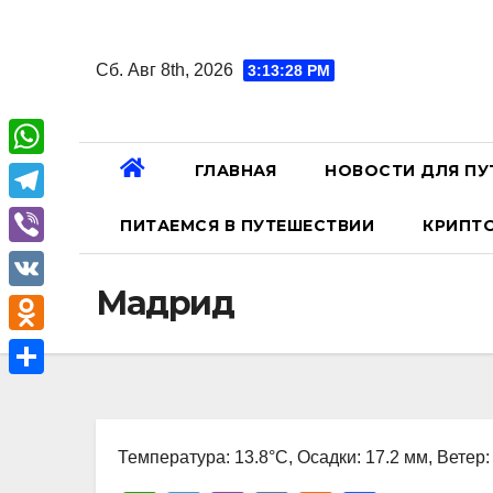
Перейти
к
Сб. Авг 8th, 2026
3:13:29 PM
содержанию
ГЛАВНАЯ
НОВОСТИ ДЛЯ ПУ
W
h
T
ПИТАЕМСЯ В ПУТЕШЕСТВИИ
КРИПТ
a
e
V
t
l
Мадрид
i
V
s
e
b
K
A
O
g
e
p
d
r
О
r
p
n
a
т
o
Температура: 13.8°C, Осадки: 17.2 мм, Ветер:
m
п
k