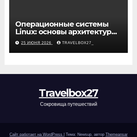
Операционные системы
Linux: основы архитектуры,
компоненты и области
25 ИЮНЯ 2026
TRAVELBOX27_
применения
Travelbox27
Сокровища путешествий
Сайт работает на WordPress
|
Тема: Newsup, автор
Themeansar