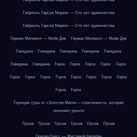
Габриэль Гарсиа Маркес — Сто лет одиночества
Габриэль Гарсиа Маркес — Сто лет одиночества
Герман Мелвилл — Моби Дик
Герман Мелвилл — Моби Дик
Говядина
Говядина
Говядина
Говядина
Говядина
Говядина
Говядина
Горох
Горох
Горох
Горох
Горох
Горох
Горох
Горох
Горох
Горох
Горох
Горох
Горох
Горох
Горох
Горящие туры от «Золотая Миля» – спонтанность, которая
экономит деньги
Груша
Груша
Груша
Груша
Груша
Груша
Гюнтер Грасс — Жестяной барабан