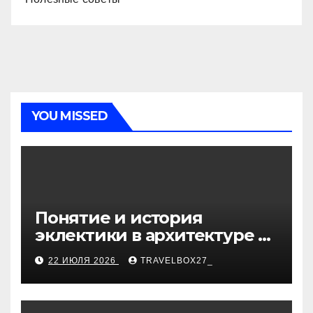
YOU MISSED
Понятие и история
эклектики в архитектуре и
дизайне интерьеров
22 ИЮЛЯ 2026
TRAVELBOX27_