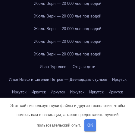
Жюль Верн — 20 000 лье под водой
Жюль Верн — 20 000 лье под водой
Жюль Верн — 20 000 лье под водой
Жюль Верн — 20 000 лье под водой
Жюль Верн — 20 000 лье под водой
Иван Тургенев — Отцы и дети
Илья Ильф и Евгений Петров — Двенадцать стульев
Иркутск
Иркутск
Иркутск
Иркутск
Иркутск
Иркутск
Иркутск
Иркутск
Иркутск
Иркутск
Иркутск
Иркутск
Иркутск
Этот сайт использует куки-файлы и другие технологии, чтобы
помочь вам в навигации, а также предоставить лучший
Иркутск
Иркутск
Иркутск
Иркутск
Иркутск
Иркутск
пользовательский опыт.
OK
Иркутск
Иркутск
Иркутск
Иркутск
Йогурт
Йогурт