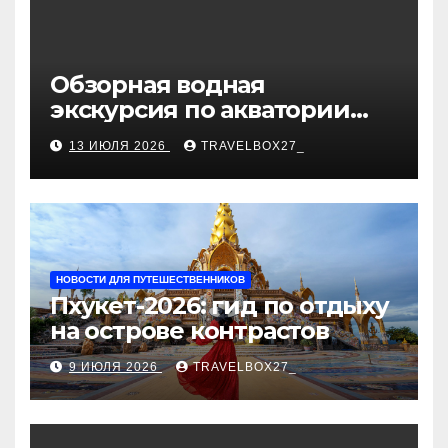
Обзорная водная
экскурсия по акватории
бухты Песчаная
13 ИЮЛЯ 2026
TRAVELBOX27_
НОВОСТИ ДЛЯ ПУТЕШЕСТВЕННИКОВ
Пхукет-2026: гид по отдыху
на острове контрастов
9 ИЮЛЯ 2026
TRAVELBOX27_